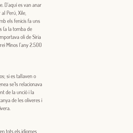
e. D’aquí es van anar
al Perú, Xile,
amb els fenicis fa uns
is (a la tomba de
mportava oli de Síria
 rei Minos l’any 2.500
os; si es tallaven o
enea se’ls relacionava
nt de la unció i la
anya de les oliveres i
ivera.
en tots els idiomes