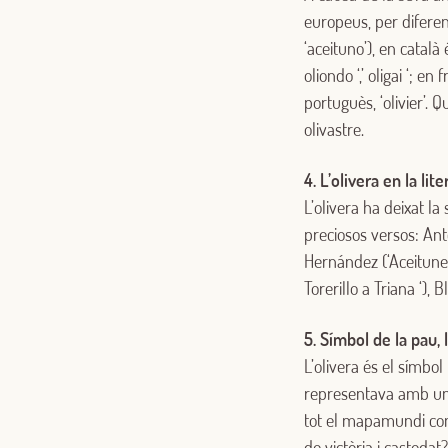
europeus, per diferent
‘aceituno’), en català és 
oliondo ‘,’ oligai ‘; en
portuguès, ‘olivier’. 
olivastre.
4. L’olivera en la lit
L’olivera ha deixat la
preciosos versos: Ant
Hernández (‘Aceitunero
Torerillo a Triana ‘), 
5. Símbol de la pau, 
L’olivera és el símbol
representava amb una
tot el mapamundi com 
de victòria i casteda