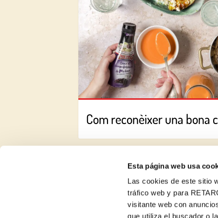
Com reconèixer una bona 
Esta página web usa cook
Las cookies de este sitio w
tráfico web y para RETAR
visitante web con anuncios
Receptes
que utiliza el buscador o l