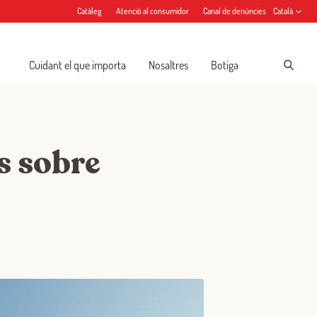
Catàleg
Atenció al consumidor
Canal de denúncies
Català
Cuidant el que importa
Nosaltres
Botiga
s sobre