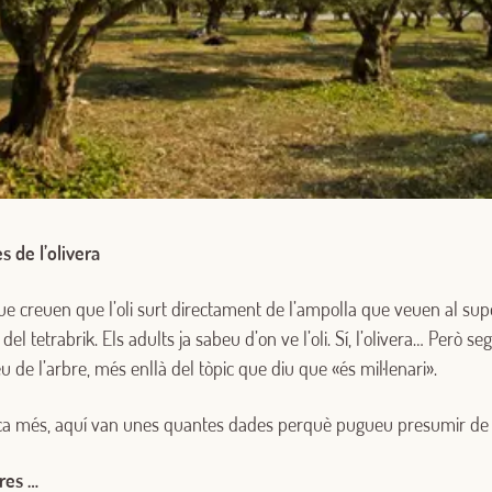
 de l’olivera
ue creuen que l’oli surt directament de l’ampolla que veuen al sup
 del tetrabrik. Els adults ja sabeu d’on ve l’oli. Sí, l’olivera… Però 
 de l’arbre, més enllà del tòpic que diu que «és mil·lenari».
a més, aquí van unes quantes dades perquè pugueu presumir de cu
eres …