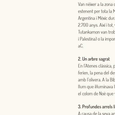
Van néixer a la zona 
estenent per tota la 
Argentina i Mèxic dura
2.700 anys. Així i tot
Tutankamon van trobar
i Palestina) o la impo
aC.
2. Un arbre sagrat
En l’Atenes clàssica, 
ferien, la pena del d
amb l’olivera. A la Bí
llum que il·luminava 
el colom de Noè que v
3. Profundes arrels 
A causa de la seva an