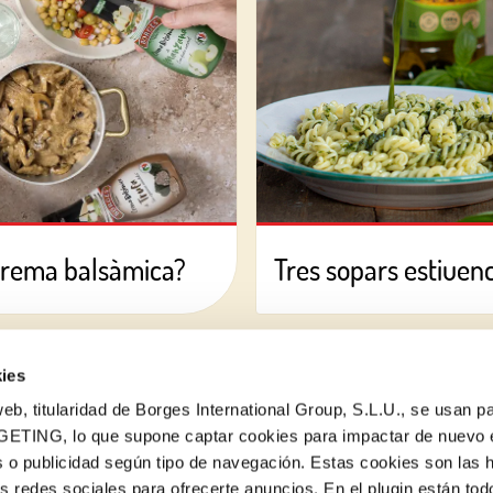
crema balsàmica?
Tres sopars estiuencs
ies
eb, titularidad de Borges International Group, S.L.U., se usan pa
GETING, lo que supone captar cookies para impactar de nuevo 
 o publicidad según tipo de navegación. Estas cookies son las 
Vols conèixer totes les nostres novetats?
as redes sociales para ofrecerte anuncios. En el plugin están tod