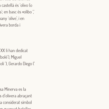
castellà és ‘olivo (o
ra’; en basc és «olibo ‘,’
many ‘olive’, i en
ivera borda i
 XX li han dedicat
bolé’), Miguel
li ‘), Gerardo Diego (‘
ssa Minerva es la
 d’olivera abraçant
ra considerat símbol
en guanyat batalles,