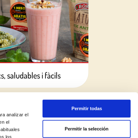
, saludables i fàcils
Permitir todas
ra analizar el
en el
Permitir la selección
habituales
os los