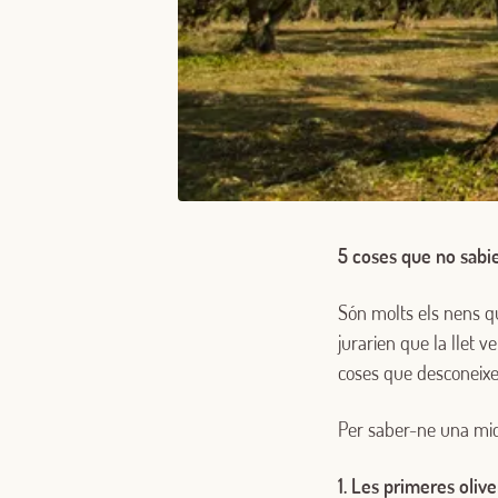
5 coses
que no sabies
Són molts els nens q
jurarien que la llet ve
coses que desconeixeu
Per saber-ne una mic
1. Les primeres oliv