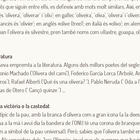
Inicia sessió
s que siguin entre ells, es defineix amb mots molt similars. Així, en 
‘olivera’, ‘oliverar’ i ‘oliu’; en gallec ‘oliveira’, ‘oliva’, ‘olivera’ i ‘olive
Encara no estàs inscrit al Club Borges?
Registra't aquí.
 francès és ‘olivier’; en anglès «olive (tree)’; en italià és «olivo’; en ale
Quan l’olivera és silvestre, pren també noms com ullastre, guaspa, ol
eratura
 seva empremta a la literatura. Alguns dels millors poetes del segle
onio Machado (‘Olivera del camí’), Federico García Lorca (‘Arbolé, Ar
s’), Rafael Alberti (‘Què és una olivera? ‘), Pablo Neruda (‘ Oda a l’o
Blas de Otero (‘ Cançó quinze ‘) …
la victòria o la castedat
 típic de la pau, amb la branca d’olivera com a gran icona (a la dee
 a la mà i avui dia la bandera de l’ONU té una corona de branques
a símbol de la pau universal). Però, sabies que l’olivera també e
t? Als vencedors dels Jocs Olímpics, igual que als guerrers que havi