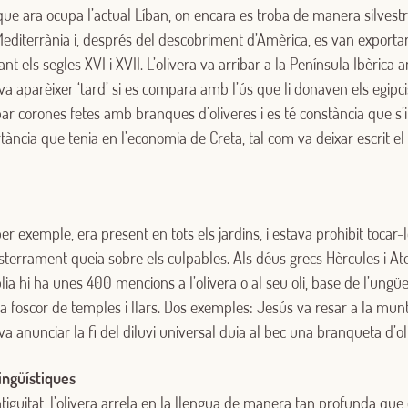
que ara ocupa l’actual Líban, on encara es troba de manera silvestr
Mediterrània i, després del descobriment d’Amèrica, es van exportar 
nt els segles XVI i XVII. L’olivera va arribar a la Península Ibèrica 
, va aparèixer ‘tard’ si es compara amb l’ús que li donaven els egipc
 corones fetes amb branques d’oliveres i es té constància que s’i
rtància que tenia en l’economia de Creta, tal com va deixar escrit el
Iniciar sessió amb Google
per exemple, era present en tots els jardins, i estava prohibit tocar-l
Inicia sessió amb Facebook
esterrament queia sobre els culpables. Als déus grecs Hèrcules i At
blia hi ha unes 400 mencions a l’olivera o al seu oli, base de l’ungüe
O AMB LA TEVA ADREÇA DE CORREU ELECTRÒNIC
la foscor de temples i llars. Dos exemples: Jesús va resar a la munt
a anunciar la fi del diluvi universal duia al bec una branqueta d’ol
Correu electrònic
lingüístiques
tiguitat, l’olivera arrela en la llengua de manera tan profunda que 