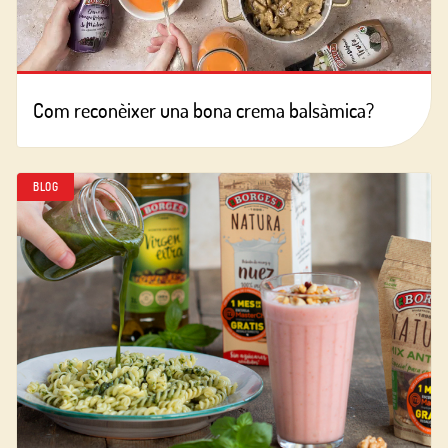
Com reconèixer una bona crema balsàmica?
BLOG