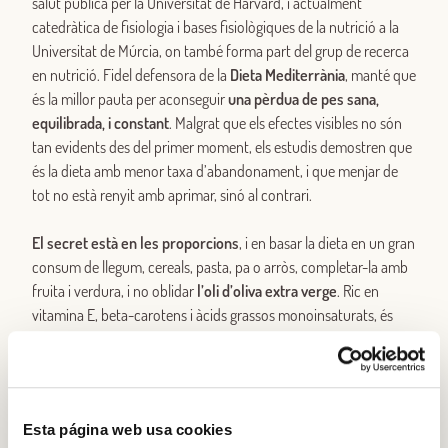
salut pública per la Universitat de Harvard, i actualment
catedràtica de fisiologia i bases fisiològiques de la nutrició a la
Universitat de Múrcia, on també forma part del grup de recerca
en nutrició. Fidel defensora de la
Dieta Mediterrània
, manté que
és la millor pauta per aconseguir
una
pèrdua de pes sana,
equilibrada, i constant
. Malgrat que els efectes visibles no són
tan evidents des del primer moment, els estudis demostren que
és la dieta amb menor taxa d’abandonament, i que menjar de
tot no està renyit amb aprimar, sinó al contrari.
El secret
està en les proporcions
, i en basar la dieta en un gran
consum de llegum, cereals, pasta, pa o arròs, completar-la amb
fruita i verdura, i no oblidar
l’oli
d’oliva extra verge
. Ric en
vitamina E, beta-carotens i àcids grassos monoinsaturats, és
una estupenda i saludable font de greix que no hem de
desterrar de cap dieta. Fins i tot quan es pretén aprimar.
La pasta, arròs, cereals o llegums són
un grup
d’aliments
Esta página web usa cookies
indispensables per la seva composició rica en carbohidrats
,