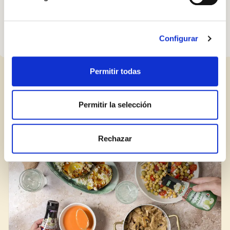
Inicia sessió
Encara no estàs inscrit al Club Borges?
Registra't aquí.
Configurar
Permitir todas
ENTRADES RELACIONADES
Permitir la selección
BLOG
Rechazar