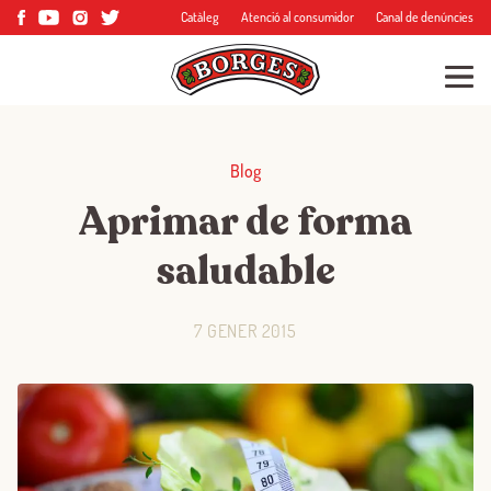
Catàleg
Atenció al consumidor
Canal de denúncies
Blog
Aprimar de forma
saludable
7 GENER 2015