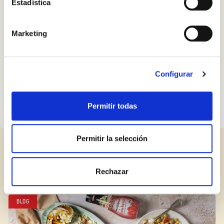
Estadística
prevenir l’osteoporosi.
Afavoreix el trànsit intestinal i elimina l’exposició a
agents cancerígens en aquesta zona.
Marketing
Inicia sessió
Redueix les pèrdues funcionals associades a
l’envelliment, sobretot a les cames.
Encara no estàs inscrit al Club Borges?
Registra't aquí.
Configurar
Permitir todas
Permitir la selección
ENTRADES RELACIONADES
Rechazar
BLOG