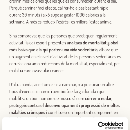
cremin més calories que les que es consumeixen durant el dia.
Perquè caminar faci efecte, cal fer-ho a pas bastant ràpid
durant 30 minuts i això suposa gastar 1000 calories a la
setmana. A més es redueix l’estrès i es millora l’estat anímic.
S’ha comprovat que les persones que practiquen regularment
activitat física i esport presenten
una taxa de mortalitat global
més baixa que els qui porten una vida sedentària
, alhora que
un augment en el nivell d’activitat de les persones sedentàries es
correlaciona amb reduccions de la mortalitat, especialment, per
malaltia cardiovascular i càncer.
D’altra banda, acostumar-se a caminar, o a practicar un altre
tipus d’exercici dinàmic i aeròbic (de llarga durada i que
mobilitza un bon nombre de músculs) com
córrer o nedar,
protegeix contra el desenvolupament i progressió de moltes
malalties cròniques
i constitueix un important component en
l’estil de vida saludable. Tant és així que els treballs de recerca
realitzats en aquest camp confirmen que el risc de patir