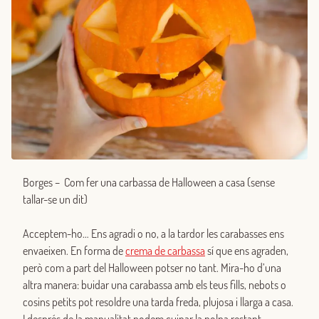
Borges – Com fer una carbassa de Halloween a casa (sense
tallar-se un dit)
Acceptem-ho… Ens agradi o no, a la tardor les carabasses ens
envaeixen. En forma de
crema de carbassa
sí que ens agraden,
però com a part del Halloween potser no tant. Mira-ho d’una
altra manera: buidar una carabassa amb els teus fills, nebots o
cosins petits pot resoldre una tarda freda, plujosa i llarga a casa.