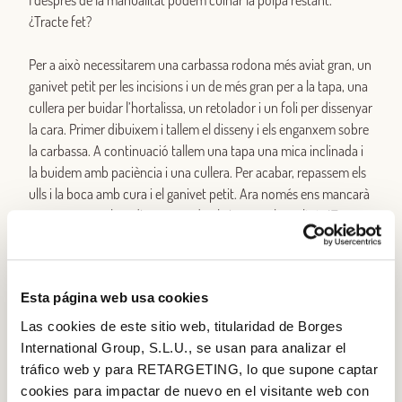
I després de la manualitat podem cuinar la polpa restant.
¿Tracte fet?
Per a això necessitarem una carbassa rodona més aviat gran, un
ganivet petit per les incisions i un de més gran per a la tapa, una
cullera per buidar l’hortalissa, un retolador i un foli per dissenyar
la cara. Primer dibuixem i tallem el disseny i els enganxem sobre
la carbassa. A continuació tallem una tapa una mica inclinada i
la buidem amb paciència i una cullera. Per acabar, repassem els
ulls i la boca amb cura i el ganivet petit. Ara només ens mancarà
posar una espelma dins, encendre-la i veure el resultat. ¿Truc o
tracte? ¡Truc, és clar!
Acceptem-ho… Ens agradi o no, a la tardor les carabasses ens
Esta página web usa cookies
envaeixen. En forma de
crema de carbassa
sí que ens agraden,
però com a part del Halloween potser no tant. Mira-ho d’una
Las cookies de este sitio web, titularidad de Borges
altra manera: buidar una carabassa amb els teus fills, nebots o
International Group, S.L.U., se usan para analizar el
cosins petits pot resoldre una tarda freda, plujosa i llarga a casa.
tráfico web y para RETARGETING, lo que supone captar
I després de la manualitat podem cuinar la polpa restant.
cookies para impactar de nuevo en el visitante web con