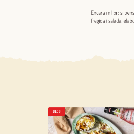
Encara millor: si pen
fregida i salada, elab
BLOG