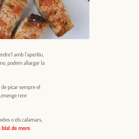
ndre’l amb l’aperitiu,
no, podem allargar la
 de picar sempre el
diumenge rere
uetes o els calamars,
 blat de moro