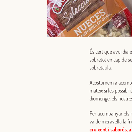
És cert que avui dia e
sobretot en cap de s
sobretaula.
Acostumem a acompan
mateix si les possibi
diumenge, els nostres 
Per acompanyar els mu
va de meravella la fru
cruixent i saborós, 