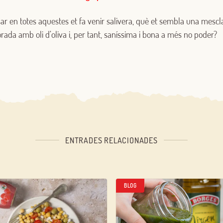
Inicia sessió
sar en totes aquestes et fa venir salivera, què et sembla una mescla
orada amb oli d’oliva i, per tant, saníssima i bona a més no poder?
Encara no estàs inscrit al Club Borges?
Registra't aquí.
ENTRADES RELACIONADES
BLOG