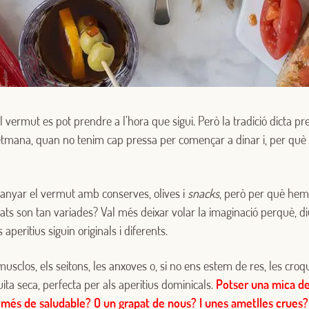
l vermut es pot prendre a l’hora que sigui. Però la tradició dicta pre
etmana, quan no tenim cap pressa per començar a dinar i, per què 
Iniciar sessió amb Google
yar el vermut amb conserves, olives i
snacks
, però per què hem
Inicia sessió amb Facebook
litats son tan variades? Val més deixar volar la imaginació perquè, 
aperitius siguin originals i diferents.
O AMB LA TEVA ADREÇA DE CORREU ELECTRÒNIC
sclos, els seitons, les anxoves o, si no ens estem de res, les croq
Correu electrònic
ita seca, perfecta per als aperitius dominicals.
Potser una mica de
a més de saludable? O un grapat de nous? I unes ametlles crues?