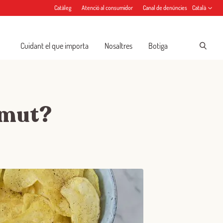
Catàleg
Atenció al consumidor
Canal de denúncies
Català
Cuidant el que importa
Nosaltres
Botiga
rmut?