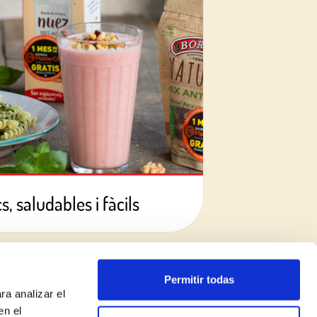
, saludables i fàcils
Permitir todas
ra analizar el
en el