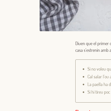
Diuen que el primer q
casa s’estrenin amb 
Si no voleu q
Cal salar l’ou 
La paella ha d
Si hi tireu po