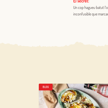
El secret:
Un cop hagueu batut l’ou
inconfusible que marcarà
BLOG