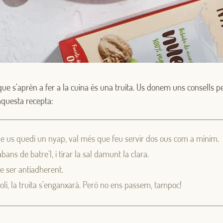
ue s’aprèn a fer a la cuina és una truita. Us donem uns consells pe
aquesta recepta:
Iniciar sessió amb Google
Inicia sessió amb Facebook
ue us quedi un nyap, val més que feu servir dos ous com a mínim.
abans de batre’l, i tirar la sal damunt la clara.
O AMB LA TEVA ADREÇA DE CORREU ELECTRÒNIC
e ser antiadherent.
c oli, la truita s’enganxarà. Però no ens passem, tampoc!
Correu electrònic