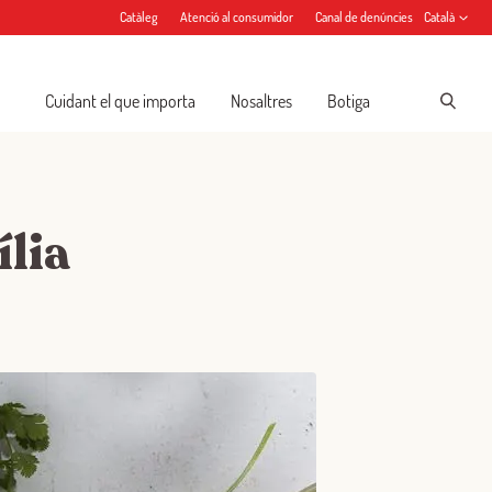
Catàleg
Atenció al consumidor
Canal de denúncies
Català
Cuidant el que importa
Nosaltres
Botiga
ília