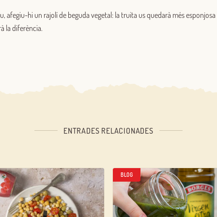
, afegiu-hi un rajolí de beguda vegetal: la truita us quedarà més esponjosa
Inicia sessió
 la diferència.
Encara no estàs inscrit al Club Borges?
Registra't aquí.
ENTRADES RELACIONADES
BLOG