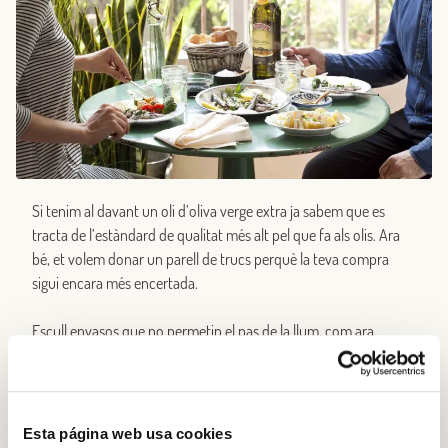
Si tenim al davant un oli d’oliva verge extra ja sabem que es
tracta de l’estàndard de qualitat més alt pel que fa als olis. Ara
bé, et volem donar un parell de trucs perquè la teva compra
sigui encara més encertada.
Escull envasos que no permetin el pas de la llum, com ara
llaunes i ampolles fosques, perquè retarda l’oxidació de l’oli. A
més a més, revisa que estiguis comprant un oli produït en aquell
mateix any, per assegurar-te que no hagi canviat
desfavorablement pel pas del temps. No t’oblidis que es tracta
Esta página web usa cookies