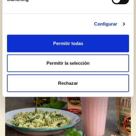
Inicia sessió
Encara no estàs inscrit al Club Borges?
Registra't aquí.
Configurar
Com reconèixer una bona crema balsàmica?
Permitir todas
BLOG
Permitir la selección
Rechazar