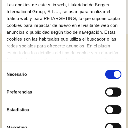
d’un producte que es fa malbé amb el temps!
Las cookies de este sitio web, titularidad de Borges
International Group, S.L.U., se usan para analizar el
tráfico web y para RETARGETING, lo que supone captar
cookies para impactar de nuevo en el visitante web con
anuncios o publicidad según tipo de navegación. Estas
cookies son las habituales que utiliza el buscador o las
redes sociales para ofrecerte anuncios. En el plugin
ENTRADES RELACIONADES
están todos los detalles del tipo de cookie y su duración.
Iniciar sessió amb Google
Con esta herramienta se puede impedir la inserción de
Inicia sessió amb Facebook
estas cookies. En el
enlace a la política de Cookies
de
Selección
la web aparece cómo evitar las cookies en el navegador.
Necesario
de
BLOG
Si se desea ver otra vez esta notificación navegar en
O AMB LA TEVA ADREÇA DE CORREU
consentimiento
privado y aparecerá de nuevo. Le informamos que aún
ELECTRÒNIC
Preferencias
no habiendo aceptado las cookies de analytics, Google
permite conocer algunos hábitos de navegación que no le
Correu electrònic
identifican de ninguna forma.
Estadística
Marketing