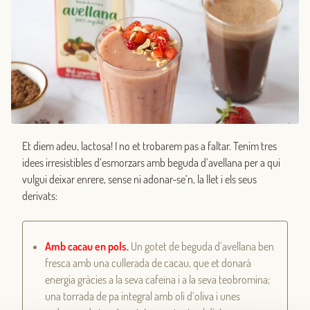
Et diem adeu, lactosa! I no et trobarem pas a faltar. Tenim tres
idees irresistibles d’esmorzars amb beguda d’avellana per a qui
vulgui deixar enrere, sense ni adonar-se’n, la llet i els seus
derivats:
Amb cacau en pols.
Un gotet de beguda d’avellana ben
fresca amb una cullerada de cacau, que et donarà
energia gràcies a la seva cafeïna i a la seva teobromina;
una torrada de pa integral amb oli d’oliva i unes