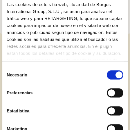
la meitat.
Las cookies de este sitio web, titularidad de Borges
International Group, S.L.U., se usan para analizar el
tráfico web y para RETARGETING, lo que supone captar
cookies para impactar de nuevo en el visitante web con
anuncios o publicidad según tipo de navegación. Estas
cookies son las habituales que utiliza el buscador o las
redes sociales para ofrecerte anuncios. En el plugin
ENTRADES RELACIONADES
están todos los detalles del tipo de cookie y su duración.
Iniciar sessió amb Google
Con esta herramienta se puede impedir la inserción de
Inicia sessió amb Facebook
estas cookies. En el
enlace a la política de Cookies
de
Selección
la web aparece cómo evitar las cookies en el navegador.
Necesario
de
BLOG
Si se desea ver otra vez esta notificación navegar en
O AMB LA TEVA ADREÇA DE CORREU
consentimiento
privado y aparecerá de nuevo. Le informamos que aún
ELECTRÒNIC
Preferencias
no habiendo aceptado las cookies de analytics, Google
permite conocer algunos hábitos de navegación que no le
Correu electrònic
identifican de ninguna forma.
Estadística
Marketing