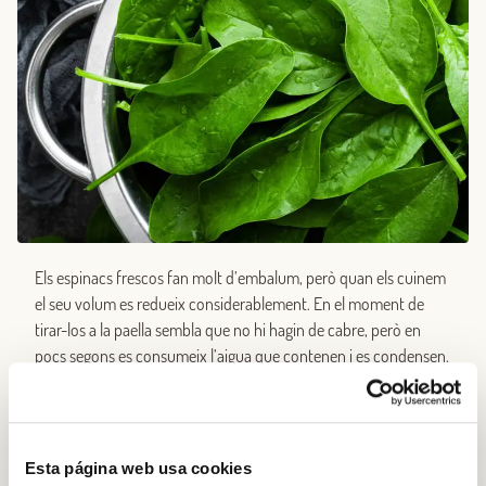
Els espinacs frescos fan molt d’embalum, però quan els cuinem
el seu volum es redueix considerablement. En el moment de
tirar-los a la paella sembla que no hi hagin de cabre, però en
pocs segons es consumeix l’aigua que contenen i es condensen.
Si no teniu espinacs frescos, els podeu substituir per uns de
congelats. Ara bé, cal tenir en compte que, si en el cas dels
frescos n’heu fet servir 1 kg, en el dels congelats en necessitareu
Esta página web usa cookies