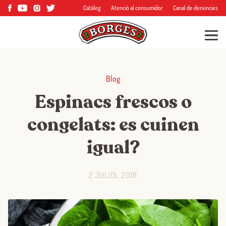
Catàleg
Atenció al consumidor
Canal de denúncies
Blog
Espinacs frescos o
congelats: es cuinen
igual?
2 JULIOL 2018