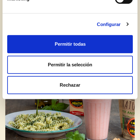
Inicia sessió
Encara no estàs inscrit al Club Borges?
Registra't aquí.
Configurar
Com reconèixer una bona crema balsàmica?
Permitir todas
BLOG
Permitir la selección
Rechazar