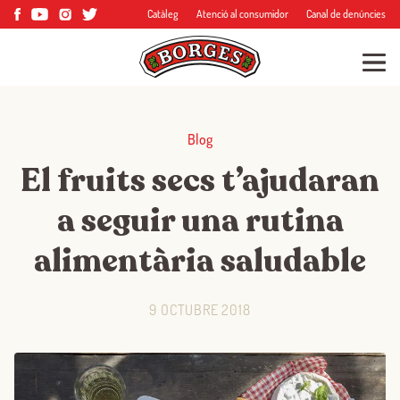
Catàleg
Atenció al consumidor
Canal de denúncies
Blog
El fruits secs t’ajudaran
a seguir una rutina
alimentària saludable
9 OCTUBRE 2018