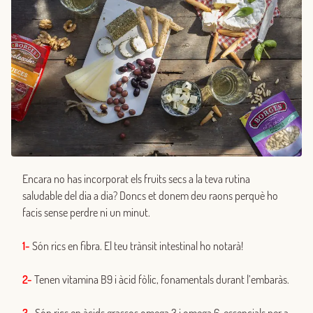
Encara no has incorporat els fruits secs a la teva rutina
saludable del dia a dia? Doncs et donem deu raons perquè ho
facis sense perdre ni un minut.
1-
Són rics en fibra. El teu trànsit intestinal ho notarà!
2-
Tenen vitamina B9 i àcid fòlic, fonamentals durant l’embaràs.