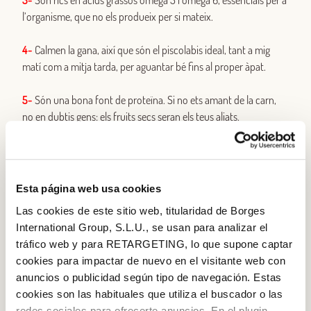
3-
Són rics en àcids grassos omega 3 i omega 6, essencials per a
l’organisme, que no els produeix per si mateix.
4-
Calmen la gana, així que són el piscolabis ideal, tant a mig
matí com a mitja tarda, per aguantar bé fins al proper àpat.
5-
Són una bona font de proteïna. Si no ets amant de la carn,
no en dubtis gens: els fruits secs seran els teus aliats.
6-
Són súper versàtils. Ben picats en rebosteria, amb un iogurt i
fruita, a les amanides o, fins i tot, amb un tall de formatge del bo
i una copa de vi blanc. Hi ha cap piscolabis més gustós?
Esta página web usa cookies
Las cookies de este sitio web, titularidad de Borges
7-
Redueixen el colesterol LDL (dolent) i augmenten l’HDL (bo).
International Group, S.L.U., se usan para analizar el
tráfico web y para RETARGETING, lo que supone captar
8-
Contenen vitamina E, que protegeix les cèl·lules contra
cookies para impactar de nuevo en el visitante web con
l’oxidació i l’envelliment.
anuncios o publicidad según tipo de navegación. Estas
cookies son las habituales que utiliza el buscador o las
9-
Tant les ametlles com les avellanes són una bona font de
redes sociales para ofrecerte anuncios. En el plugin