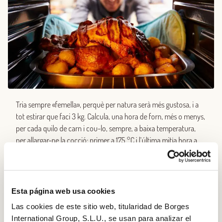
Tria sempre «femella», perquè per natura serà més gustosa, i a
tot estirar que faci 3 kg. Calcula, una hora de forn, més o menys,
per cada quilo de carn i cou-lo, sempre, a baixa temperatura,
per allargar-ne la cocció: primer a 175 °C i l’última mitja hora a
80 °C. Durant la primera hora, tapa els pits de gall dindi amb
paper de plata untat amb oli d’oliva verge extra i rega’l sovint
amb el seu mateix suc.
Esta página web usa cookies
Las cookies de este sitio web, titularidad de Borges
International Group, S.L.U., se usan para analizar el