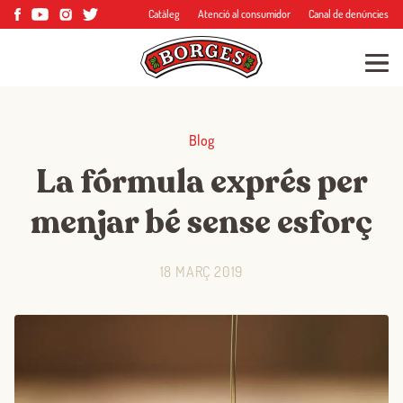
Catàleg
Atenció al consumidor
Canal de denúncies
Blog
La fórmula exprés per
menjar bé sense esforç
18 MARÇ 2019