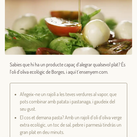
Sabies que hi ha un producte capaç d’alegrar qualsevol plat? És
l’oli d’oliva ecològic de Borges, i aquí t’ensenyem com.
Afegeix-ne un rajolí a les teves verdures al vapor, que
pots combinar amb patata i pastanaga, i gaudeix del
seu gust.
El cos et demana pasta? Amb un rajolí d’oli d’oliva verge
extra ecològic, un toc de sal, pebre i parmesà tindràs un
gran plat en deu minuts.