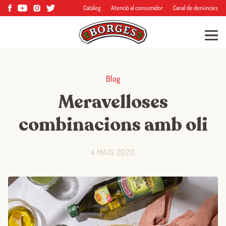
Catàleg
Atenció al consumidor
Canal de denúncies
Blog
Meravelloses
combinacions amb oli
4 MAIG 2020