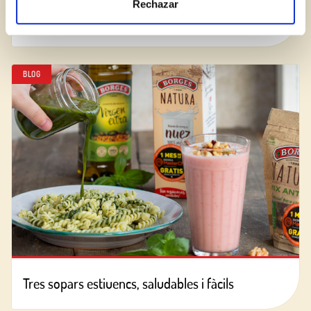
Rechazar
Com reconèixer una bona crema balsàmica?
BLOG
Tres sopars estiuencs, saludables i fàcils