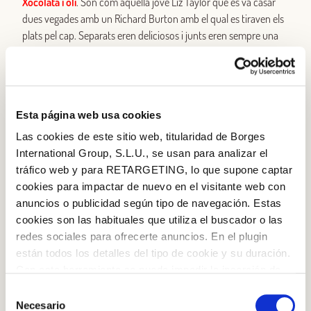
Xocolata i oli
. Són com aquella jove Liz Taylor que es va casar
dues vegades amb un Richard Burton amb el qual es tiraven els
plats pel cap. Separats eren deliciosos i junts eren sempre una
combinació explosiva i sensual a més no poder.
Fruita i oli
. Una broqueta de mandarina i plàtan regada amb un
raig d’oli d’oliva verge extra? I tant que sí. Són els Marilyn i John
Esta página web usa cookies
Fitzgerald Kennedy dels aliments: la parella sexy per excel·lència
que no es deixava veure en els circuits dels famosos però que
Las cookies de este sitio web, titularidad de Borges
era un autèntic desplegament de carisma.
International Group, S.L.U., se usan para analizar el
tráfico web y para RETARGETING, lo que supone captar
Suc i oli
. Aquest raig d’oli en el teu batut verd serà l’equivalent
cookies para impactar de nuevo en el visitante web con
gastronòmic de Catherine Zeta-Jones i Michael Douglas: ningú
anuncios o publicidad según tipo de navegación. Estas
donava un duro per ells i no obstant això aquí segueixen,
cookies son las habituales que utiliza el buscador o las
demostrant a el món que les combinacions a priori raretes
redes sociales para ofrecerte anuncios. En el plugin
poden tenir un futur brillant.
están todos los detalles del tipo de cookie y su duración.
Iniciar sessió amb Google
Con esta herramienta se puede impedir la inserción de
Inicia sessió amb Facebook
estas cookies. En el
enlace a la política de Cookies
de
Selección
la web aparece cómo evitar las cookies en el navegador.
Necesario
de