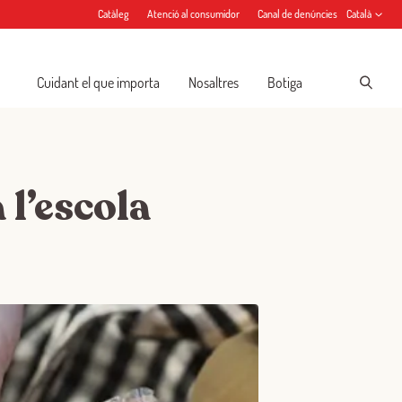
Catàleg
Atenció al consumidor
Canal de denúncies
Català
Cuidant el que importa
Nosaltres
Botiga
 l’escola