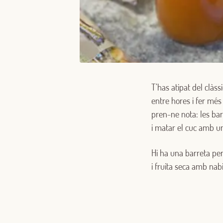
T’has atipat del clàs
entre hores i fer més p
pren-ne nota: les bar
i matar el cuc amb un
Hi ha una barreta per
i fruita seca amb nabi