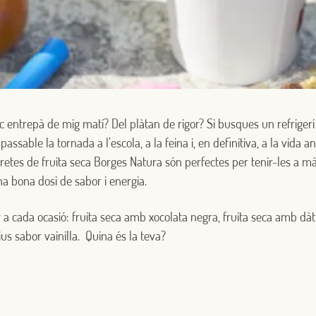
Iniciar sessió amb Google
sic entrepà de mig matí? Del plàtan de rigor? Si busques un refriger
Inicia sessió amb Facebook
assable la tornada a l’escola, a la feina i, en definitiva, a la vida a
retes de fruita seca Borges Natura són perfectes per tenir-les a 
O AMB LA TEVA ADREÇA DE CORREU ELECTRÒNIC
a bona dosi de sabor i energia.
Correu electrònic
 a cada ocasió: fruita seca amb xocolata negra, fruita seca amb dàt
us sabor vainilla. Quina és la teva?
Inicia sessió
Encara no estàs inscrit al Club Borges?
Registra't aquí.