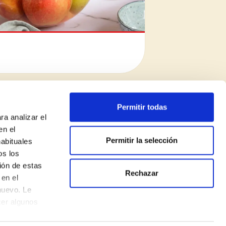
Permitir todas
ra analizar el
en el
Permitir la selección
habituales
os los
ión de estas
Rechazar
Política de privadesa
en el
nuevo. Le
Avís legal
cer algunos
Política de cookies