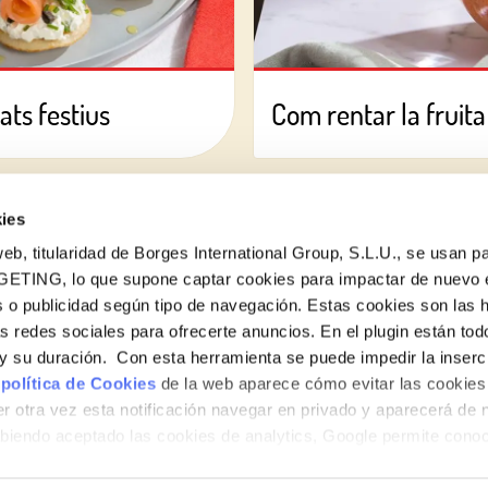
ats festius
Com rentar la fruita
ies
eb, titularidad de Borges International Group, S.L.U., se usan pa
GETING, lo que supone captar cookies para impactar de nuevo 
 o publicidad según tipo de navegación. Estas cookies son las 
Vols conèixer totes les nostres novetats?
as redes sociales para ofrecerte anuncios. En el plugin están tod
Subscriu-te a la newsletter de Borges
e y su duración. Con esta herramienta se puede impedir la inserc
 política de Cookies
de la web aparece cómo evitar las cookies 
Newsletter
r otra vez esta notificación navegar en privado y aparecerá de 
iendo aceptado las cookies de analytics, Google permite cono
no le identifican de ninguna forma.