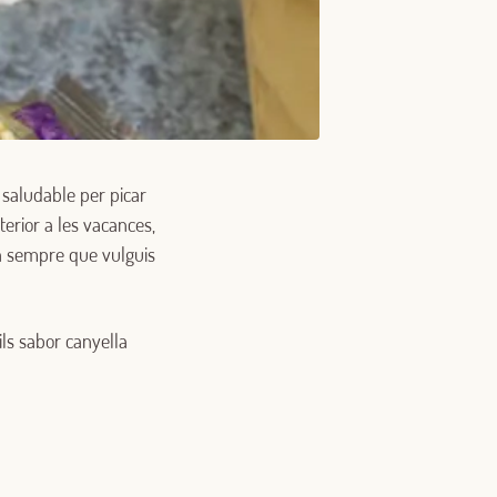
i saludable per picar
nterior a les vacances,
mà sempre que vulguis
ils sabor canyella