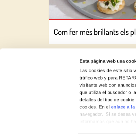
Com fer més brillants els pl
Esta página web usa cook
Las cookies de este sitio w
tráfico web y para RETAR
visitante web con anuncios
Receptes
que utiliza el buscador o l
detalles del tipo de cooki
Productes
cookies. En el
enlace a la
navegador. Si se desea ve
Blog
informamos que aún no hab
Nosaltres
hábitos de navegación que 