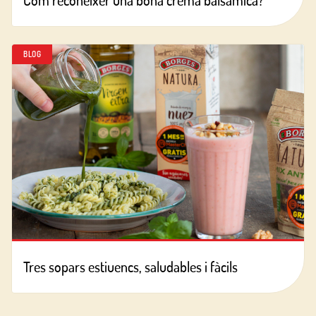
Com reconèixer una bona crema balsàmica?
BLOG
Tres sopars estiuencs, saludables i fàcils