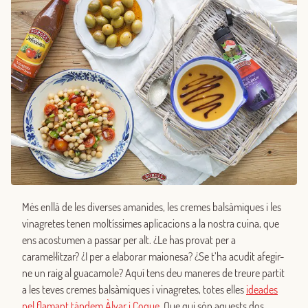
Més enllà de les diverses amanides, les cremes balsàmiques i les
vinagretes tenen moltíssimes aplicacions a la nostra cuina, que
ens acostumen a passar per alt. ¿Le has provat per a
caramel·litzar? ¿I per a elaborar maionesa? ¿Se t’ha acudit afegir-
ne un raig al guacamole? Aquí tens deu maneres de treure partit
a les teves cremes balsàmiques i vinagretes, totes elles
ideades
pel flamant tàndem Àlvar i Coque
. Que qui són aquests dos