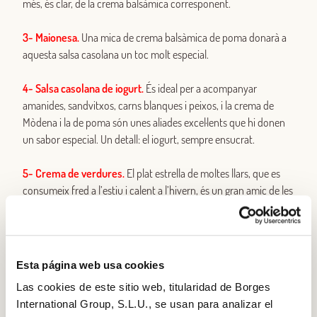
més, és clar, de la crema balsàmica corresponent.
3- Maionesa.
Una mica de crema balsàmica de poma donarà a
aquesta salsa casolana un toc molt especial.
4- Salsa casolana de iogurt.
És ideal per a acompanyar
amanides, sandvitxos, carns blanques i peixos, i la crema de
Mòdena i la de poma són unes aliades excel·lents que hi donen
un sabor especial. Un detall: el iogurt, sempre ensucrat.
5- Crema de verdures.
El plat estrella de moltes llars, que es
consumeix fred a l’estiu i calent a l’hivern, és un gran amic de les
cremes balsàmiques. Prova d’afegir una mica de Mòdena o
Pedro Ximénez a la teva crema de carbassa i pastanaga, o a la de
carbassó i pèsols. S’integrarà perfectament i aportarà a la teva
recepta un toc de distinció.
Esta página web usa cookies
Las cookies de este sitio web, titularidad de Borges
6- Adob per a olives.
Ja no sabem què inventar-nos per als
International Group, S.L.U., se usan para analizar el
vermuts de diumenge a casa, i no ens havíem adonat que tenim