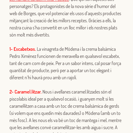
personatges? Els protagonistes de la nova sèrie d’humor del
web de Borges, que vol potenciar els usos d’aquests productes
mitjançant la creació de les millors receptes. Gràcies a ells, la
nostra cuina s’ha convertit en un lloc millor i els nostres plats
són molt més divertits.
1- Escabetxos.
La vinagreta de Mòdena i la crema balsàmica
Pedro Ximénez funcionen de meravella en qualsevol escabetx,
tant de carn com de peix. Per a un sabor intens, cal posar força
quantitat de producte, però per a aportar un toc elegant i
diferent n’hi haurà prou amb un rajolí.
2- Caramel.litzar.
Nous i avellanes caramel.litzades són el
piscolabis ideal per a qualsevol ocasió, i guanyen molt si les
caramel·litzen a casa amb un toc de crema balsàmica de gerds
(si volem que ens quedin més daurades) o Mòdena (amb un to
més fosc). A les nous els va bé un toc de mantega i mel, mentre
que les avellanes convé caramel·litzar-les amb aigua i sucre. A