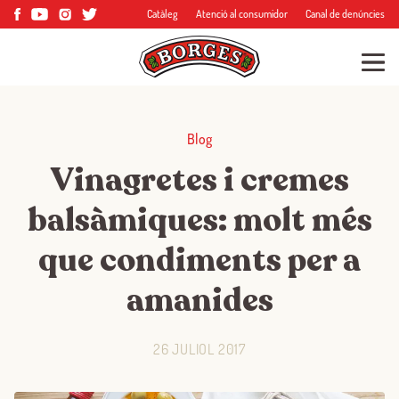
Catàleg
Atenció al consumidor
Canal de denúncies
Blog
Vinagretes i cremes
balsàmiques: molt més
que condiments per a
amanides
26 JULIOL 2017