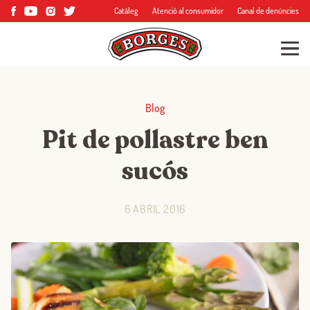
Catàleg
Atenció al consumidor
Canal de denúncies
Blog
Pit de pollastre ben
sucós
6 ABRIL 2016