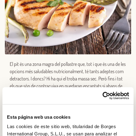
El pit és una zona magra del pollastre que, tot i que és una de les
opcions més saludables nutricionalment, té tants adeptes com
detractors. I doncs? Hi ha qui el troba massa sec. Però fins i tot
els que són de contracuixa en quedaran encantats si abans de
cuinar la carn la deixem en remull en llet durant unes dues hores
aproximadament. Quedarà sucosa inclús si la fem a la planxa o
al forn.
Esta página web usa cookies
Las cookies de este sitio web, titularidad de Borges
International Group, S.L.U., se usan para analizar el