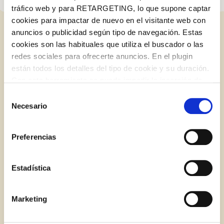
tráfico web y para RETARGETING, lo que supone captar
cookies para impactar de nuevo en el visitante web con
anuncios o publicidad según tipo de navegación. Estas
ENTRADES RELACIONADES
cookies son las habituales que utiliza el buscador o las
redes sociales para ofrecerte anuncios. En el plugin
están todos los detalles del tipo de cookie y su duración.
Iniciar sessió amb Google
Con esta herramienta se puede impedir la inserción de
BLOG
Inicia sessió amb Facebook
estas cookies. En el
enlace a la política de Cookies
de
Selección
la web aparece cómo evitar las cookies en el navegador.
Necesario
de
Si se desea ver otra vez esta notificación navegar en
O AMB LA TEVA ADREÇA DE CORREU
consentimiento
privado y aparecerá de nuevo. Le informamos que aún
ELECTRÒNIC
Preferencias
no habiendo aceptado las cookies de analytics, Google
permite conocer algunos hábitos de navegación que no le
Correu electrònic
identifican de ninguna forma.
Estadística
Marketing
Inicia sessió