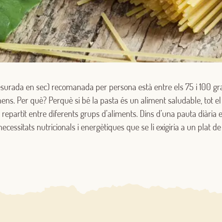
Iniciar sessió amb Google
Inicia sessió amb Facebook
esurada en sec) recomanada per persona està entre els 75 i 100 gra
nens. Per què? Perquè si bé la pasta és un aliment saludable, tot 
O AMB LA TEVA ADREÇA DE CORREU ELECTRÒNIC
 repartit entre diferents grups d’aliments. Dins d’una pauta diària
necessitats nutricionals i energètiques que se li exigiria a un plat de
Correu electrònic
Inicia sessió
Encara no estàs inscrit al Club Borges?
Registra't aquí.