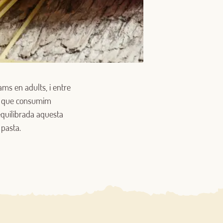
ms en adults, i entre
el que consumim
 equilibrada aquesta
 pasta.