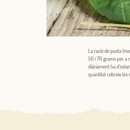
La ració de pasta (m
50 i 70 grams per a 
diàriament ha d’estar
quantitat cobreix les 