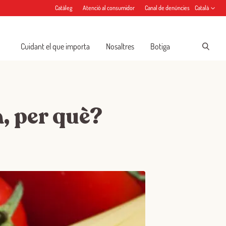
Catàleg
Atenció al consumidor
Canal de denúncies
Català
Cuidant el que importa
Nosaltres
Botiga
, per què?