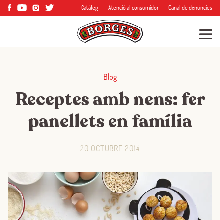
Catàleg
Atenció al consumidor
Canal de denúncies
Blog
Receptes amb nens: fer
panellets en família
20 OCTUBRE 2014