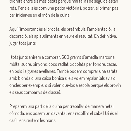
triomfa entre els més petits perquè mai falla i de seguida estan
fets. Per a ells és com una petita victòria i, potser, el primer pas
per iniciar-se en el món de la cuina.
Aquí l’important és el procés, els preàmbuls, l’ambientació, la
decoració, els aplaudiments en veure el resultat. En definitiva,
jugar tots junts.
I tots junts anirem a comprar: 500 grams d’ametlla marcona
mòlta, sucre, pinyons, coco ratllat, xocolata per fondre, cacau
en pols i algunes avellanes. També podem comprar una safata
amb blonda o una caixa bonica si els volem regalar (als avis o
oncles per exemple, o si volen dur-los a escola perquè els provin
els seus companys de classe).
Preparem una part de la cuina per treballar de manera neta i
còmoda, ens posem un davantal, ens recollim el cabell (si és el
cas) i ens rentem les mans.