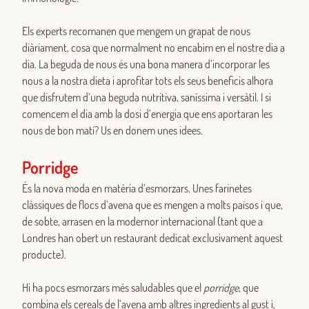
Els experts recomanen que mengem un grapat de nous
diàriament, cosa que normalment no encabim en el nostre dia a
dia. La beguda de nous és una bona manera d’incorporar les
nous a la nostra dieta i aprofitar tots els seus beneficis alhora
que disfrutem d’una beguda nutritiva, saníssima i versàtil. I si
comencem el dia amb la dosi d’energia que ens aportaran les
nous de bon matí? Us en donem unes idees.
Porridge
És la nova moda en matèria d’esmorzars. Unes farinetes
clàssiques de flocs d’avena que es mengen a molts països i que,
de sobte, arrasen en la modernor internacional (tant que a
Londres han obert un restaurant dedicat exclusivament aquest
producte).
Hi ha pocs esmorzars més saludables que el
porridge
, que
combina els cereals de l’avena amb altres ingredients al gust i,