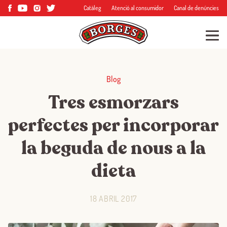
Catàleg
Atenció al consumidor
Canal de denúncies
Blog
Tres esmorzars
perfectes per incorporar
la beguda de nous a la
dieta
18 ABRIL 2017