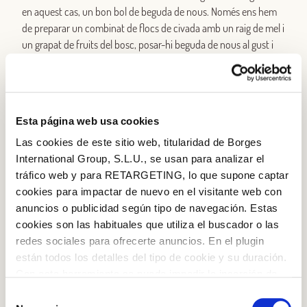
en aquest cas, un bon bol de beguda de nous. Només ens hem
de preparar un combinat de flocs de civada amb un raig de mel i
un grapat de fruits del bosc, posar-hi beguda de nous al gust i
escalfar-ho uns minutets al foc o al microones. El resultat és un
esmorzar deliciós que ens aportarà tots els nutrients que
necessitem per començar el dia amb una energia desorbitada.
Esta página web usa cookies
Batuts
Las cookies de este sitio web, titularidad de Borges
Una bona manera d’introduir la fruita en l’esmorzar és elaborar
International Group, S.L.U., se usan para analizar el
un batut, que podrem acompanyar, simplement, amb una bona
tráfico web y para RETARGETING, lo que supone captar
llesca de pa amb oli d’oliva verge extra i sal. Es tracta d’escollir la
cookies para impactar de nuevo en el visitante web con
fruita que ens agradi, combinar-la com vulguem (què et sembla
anuncios o publicidad según tipo de navegación. Estas
maduixes, ara que n’és temporada, i una miqueta de plàtan?),
cookies son las habituales que utiliza el buscador o las
batre-ho amb la beguda vegetal de nous i, si som de dolç, afegir-
redes sociales para ofrecerte anuncios. En el plugin
hi una cullerada de sucre o mel. És un esmorzar saludable i molt
están todos los detalles del tipo de cookie y su duración.
Iniciar sessió amb Google
divertit, que ens permet anar variant de fruites cada dia. A més,
Con esta herramienta se puede impedir la inserción de
en podem prendre per berenar o fins i tot a la nit, perquè és un
Inicia sessió amb Facebook
estas cookies. En el
enlace a la política de Cookies
de
Selección
sopar lleuger i saborós.
la web aparece cómo evitar las cookies en el navegador.