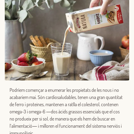
Podríem començar a enumerar les propietats de les nous i no
acabaríem mai. Són cardiosaludables, tenen una gran quantitat
de ferro i proteïnes, mantenen a ratlla el colesterol, contenen
omega-3 i omega-6 ―dos àcids grassos essencials que el cos
no produeix per si sol, de manera que els hem de buscar en
l’alimentació― i milloren el funcionament del sistema nerviós i
immunològic.