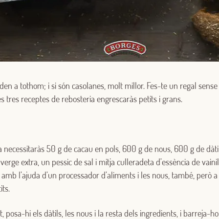
en a tothom; i si són casolanes, molt millor. Fes-te un regal sens
 tres receptes de rebosteria engrescaràs petits i grans.
 necessitaràs 50 g de cacau en pols, 600 g de nous, 600 g de dàti
a verge extra, un pessic de sal i mitja culleradeta d’essència de vaini
s amb l’ajuda d’un processador d’aliments i les nous, també, però
its.
, posa-hi els dàtils, les nous i la resta dels ingredients, i barreja-ho