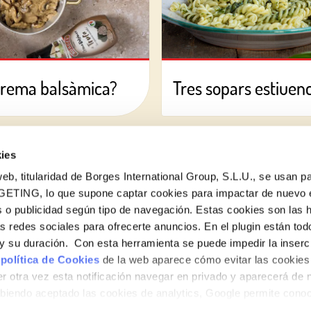
crema balsàmica?
Tres sopars estiuencs
ies
eb, titularidad de Borges International Group, S.L.U., se usan pa
GETING, lo que supone captar cookies para impactar de nuevo 
 o publicidad según tipo de navegación. Estas cookies son las 
Vols conèixer totes les nostres novetats?
as redes sociales para ofrecerte anuncios. En el plugin están tod
Subscriu-te a la newsletter de Borges
e y su duración. Con esta herramienta se puede impedir la inserc
 política de Cookies
de la web aparece cómo evitar las cookies 
Newsletter
r otra vez esta notificación navegar en privado y aparecerá de 
iendo aceptado las cookies de analytics, Google permite cono
no le identifican de ninguna forma.