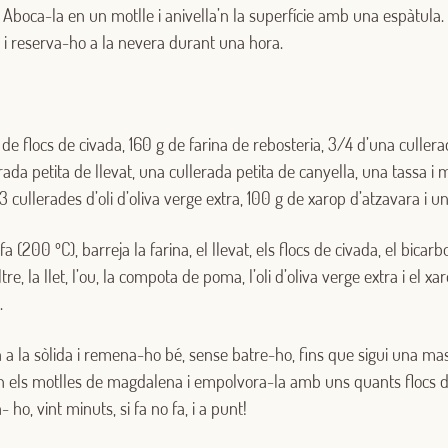
Aboca-la en un motlle i anivella’n la superfície amb una espàtul
 i reserva-ho a la nevera durant una hora.
 de flocs de civada, 160 g de farina de rebosteria, 3/4 d’una cullera
Iniciar sessió amb Google
rada petita de llevat, una cullerada petita de canyella, una tassa i
3 cullerades d’oli d’oliva verge extra, 100 g de xarop d’atzavara i u
Inicia sessió amb Facebook
a (200 ºC), barreja la farina, el llevat, els flocs de civada, el bicarb
O AMB LA TEVA ADREÇA DE CORREU ELECTRÒNIC
tre, la llet, l’ou, la compota de poma, l’oli d’oliva verge extra i el xa
s.
Correu electrònic
da a la sòlida i remena-ho bé, sense batre-ho, fins que sigui una m
n els motlles de magdalena i empolvora-la amb uns quants flocs 
Inicia sessió
 ho, vint minuts, si fa no fa, i a punt!