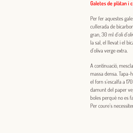
Galetes de plàtan i 
Per fer aquestes galet
cullerada de bicarbon
gran, 30 ml d’oli d’oli
la sal, el llevat i el 
d’oliva verge extra.
A continuació, mescla
massa densa. Tapa-ho
el forn s’escalfa a 1
damunt del paper vege
boles perquè no es fa
Per coure’s necessite