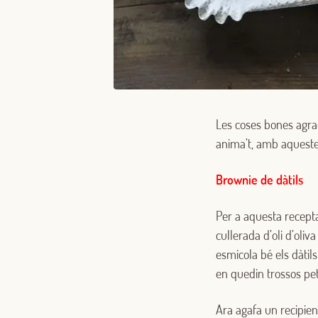
Les coses bones agrad
anima’t, amb aquestes
Brownie de dàtils
Per a aquesta recepta
cullerada d’oli d’oliv
esmicola bé els dàtil
en quedin trossos pet
Ara agafa un recipient