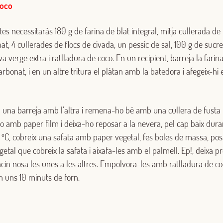
Encara no estàs inscrit al Club Borges?
Registra't aquí.
coco
es necessitaràs 180 g de farina de blat integral, mitja cullerada de 
at, 4 cullerades de flocs de civada, un pessic de sal, 100 g de suc
va verge extra i ratlladura de coco. En un recipient, barreja la farina
bicarbonat, i en un altre tritura el plàtan amb la batedora i afegeix-hi 
 una barreja amb l’altra i remena-ho bé amb una cullera de fusta 
 amb paper film i deixa-ho reposar a la nevera, pel cap baix dura
70 ºC, cobreix una safata amb paper vegetal, fes boles de massa, 
tal que cobreix la safata i aixafa-les amb el palmell. Ep!, deixa pr
cin nosa les unes a les altres. Empolvora-les amb ratlladura de coc
n uns 10 minuts de forn.