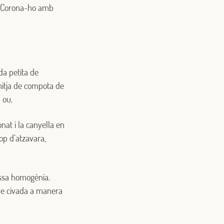
a. Corona-ho amb
da petita de
 mitja de compota de
n ou.
onat i la canyella en
rop d’atzavara,
assa homogènia.
de civada a manera