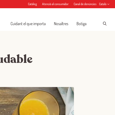
Catàleg
Atenció al consumidor
Canal de denúncies
Català
Cuidant el que importa
Nosaltres
Botiga
ludable