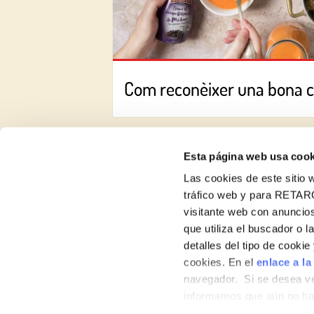
Com reconèixer una bona 
Esta página web usa cook
Las cookies de este sitio w
tráfico web y para RETAR
visitante web con anuncios
Receptes
que utiliza el buscador o l
detalles del tipo de cooki
Productes
cookies. En el
enlace a la
navegador. Si se desea ve
Blog
informamos que aún no hab
Nosaltres
hábitos de navegación que 