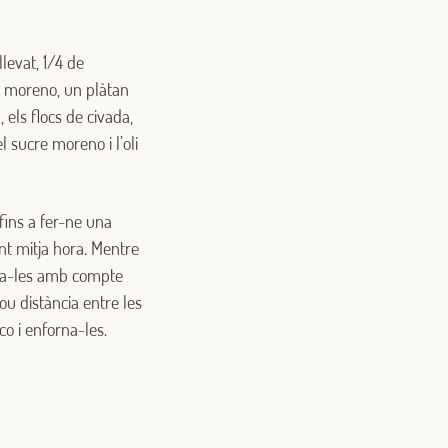
llevat, 1/4 de
re moreno, un plàtan
, els flocs de civada,
el sucre moreno i l’oli
fins a fer-ne una
nt mitja hora. Mentre
posa-les amb compte
ou distància entre les
o i enforna-les.