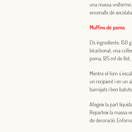
una massa uniforme. 
encenalls de xocolata
Muffins de poma
Els ingredients: 150 g
bicarbonat, una culle
poma, 125 ml de llet, 
Mentre el forn s’escalf
un recipient i en un al
barrejats i ben batut
Afegeix la part líqui
Reparteix la massa e
de decoració. Enforna-