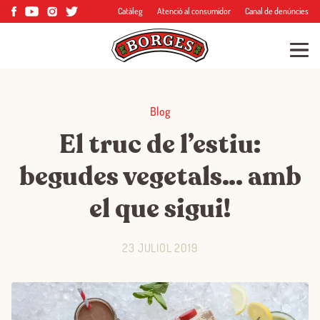
Catàleg
Atenció al consumidor
Canal de denúncies
Blog
El truc de l’estiu:
begudes vegetals… amb
el que sigui!
23 JULIOL 2019