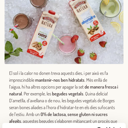
El sol i la calor no donen treva aquests dies, i per això es fa
imprescindible
mantenir-nos ben hidratats
. Més enllà de
l’aigua, hi ha altres opcions per apagar la set
de manera fresca i
natural
. Per exemple, les
begudes vegetals
. Quina delícia!
D’ametlla, d’avellana o de nou, les begudes vegetals de Borges
seran bones aliades a l’hora d’hidratar-te en els dies sufocants
de l’estiu. Amb un
0% de lactosa, sense gluten ni sucres
afegits
, aquestes begudes s’elaboren mitjançant un procés que