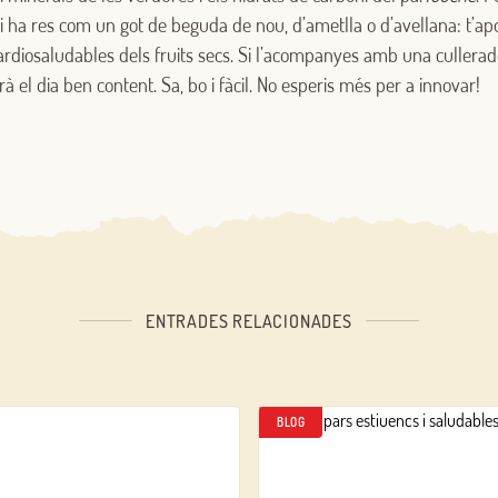
 ha res com un got de beguda de nou, d’ametlla o d’avellana: t’apo
s cardiosaludables dels fruits secs. Si l’acompanyes amb una cullerad
 el dia ben content. Sa, bo i fàcil. No esperis més per a innovar!
Inicia sessió
Encara no estàs inscrit al Club Borges?
Registra't aquí.
ENTRADES RELACIONADES
BLOG