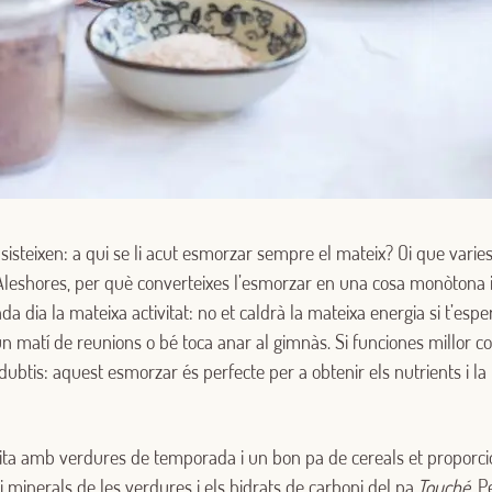
insisteixen: a qui se li acut esmorzar sempre el mateix? Oi que varies 
? Aleshores, per què converteixes l’esmorzar en una cosa monòtona 
a dia la mateixa activitat: no et caldrà la mateixa energia si t’espe
Iniciar sessió amb Google
 un matí de reunions o bé toca anar al gimnàs. Si funciones millor
Inicia sessió amb Facebook
dubtis: aquest esmorzar és perfecte per a obtenir els nutrients i la
O AMB LA TEVA ADREÇA DE CORREU ELECTRÒNIC
ita amb verdures de temporada i un bon pa de cereals et proporci
Correu electrònic
 i minerals de les verdures i els hidrats de carboni del pa.
Touché
. 