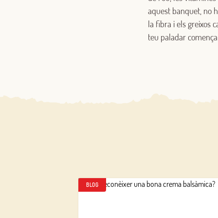
aquest banquet, no hi
la fibra i els greixo
teu paladar començarà
BLOG