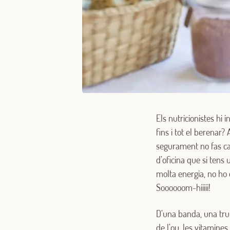
Els nutricionistes hi 
fins i tot el berenar
segurament no fas cad
d’oficina que si tens
molta energia, no ho 
Soooooom-hiiiii!
D’una banda, una tru
de l’ou, les vitamines