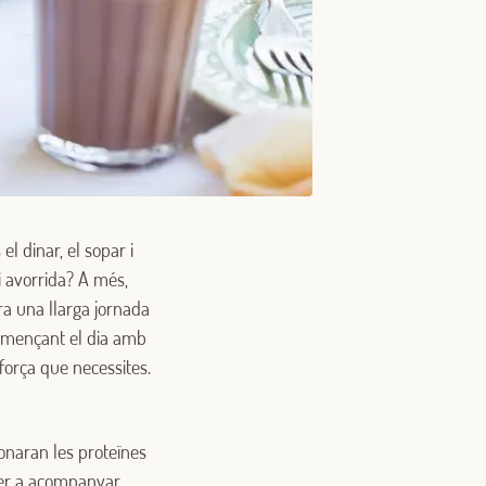
el dinar, el sopar i
i avorrida? A més,
ra una llarga jornada
 començant el dia amb
 força que necessites.
onaran les proteïnes
Per a acompanyar