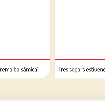
crema balsàmica?
Tres sopars estiuencs