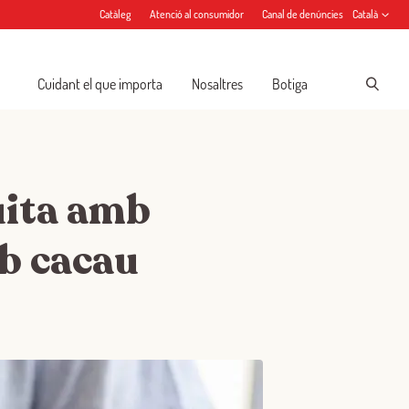
Catàleg
Atenció al consumidor
Canal de denúncies
Català
Cuidant el que importa
Nosaltres
Botiga
uita amb
mb cacau