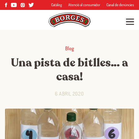
Catàleg
Atenció al consumidor
Canal de denúncies
Blog
Una pista de bitlles… a
casa!
6 ABRIL 2020