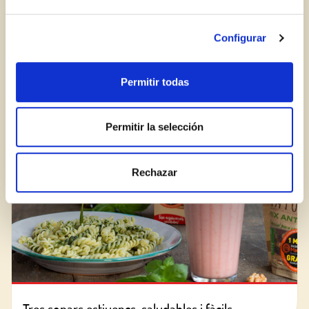
Encara no estàs inscrit al Club Borges?
Registra't aquí.
Configurar
Com reconèixer una bona crema balsàmica?
Permitir todas
BLOG
Permitir la selección
Rechazar