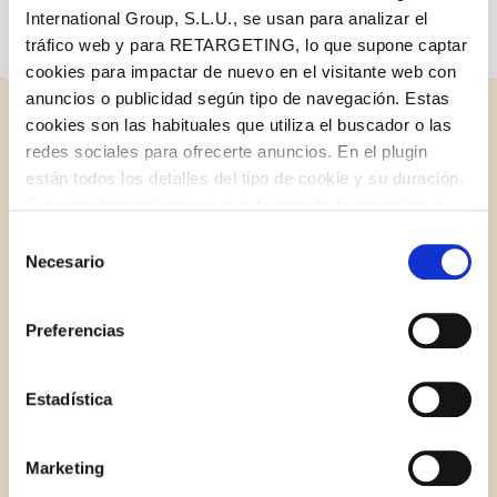
International Group, S.L.U., se usan para analizar el
tráfico web y para RETARGETING, lo que supone captar
cookies para impactar de nuevo en el visitante web con
anuncios o publicidad según tipo de navegación. Estas
cookies son las habituales que utiliza el buscador o las
ENTRADES RELACIONADES
redes sociales para ofrecerte anuncios. En el plugin
están todos los detalles del tipo de cookie y su duración.
Iniciar sessió amb Google
Con esta herramienta se puede impedir la inserción de
Inicia sessió amb Facebook
estas cookies. En el
enlace a la política de Cookies
de
Selección
BLOG
la web aparece cómo evitar las cookies en el navegador.
Necesario
de
Si se desea ver otra vez esta notificación navegar en
O AMB LA TEVA ADREÇA DE CORREU
consentimiento
privado y aparecerá de nuevo. Le informamos que aún
ELECTRÒNIC
Preferencias
no habiendo aceptado las cookies de analytics, Google
permite conocer algunos hábitos de navegación que no le
Correu electrònic
identifican de ninguna forma.
Estadística
Marketing
Inicia sessió