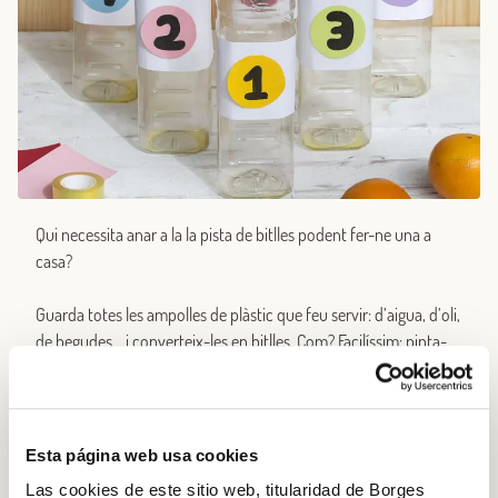
Qui necessita anar a la la pista de bitlles podent fer-ne una a
casa?
Guarda totes les ampolles de plàstic que feu servir: d’aigua, d’oli,
de begudes… i converteix-les en bitlles. Com? Facilíssim: pinta-
les de colors o amb diferents números. En necessitaràs deu, i
només et faltarà aconseguir una pilota mitjana. ¡Ja podeu jugar
a bitlles! Una activitat fantàstica per a passar llargues estones en
família.
Esta página web usa cookies
Las cookies de este sitio web, titularidad de Borges