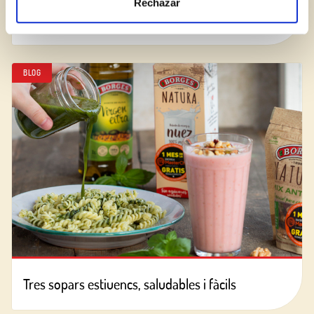
Rechazar
Com reconèixer una bona crema balsàmica?
BLOG
Tres sopars estiuencs, saludables i fàcils