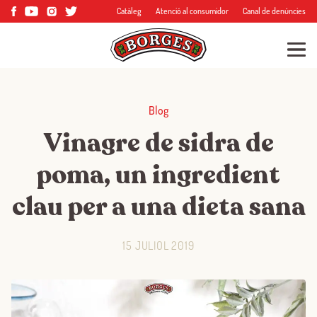
Catàleg
Atenció al consumidor
Canal de denúncies
Blog
Vinagre de sidra de
poma, un ingredient
clau per a una dieta sana
15 JULIOL 2019