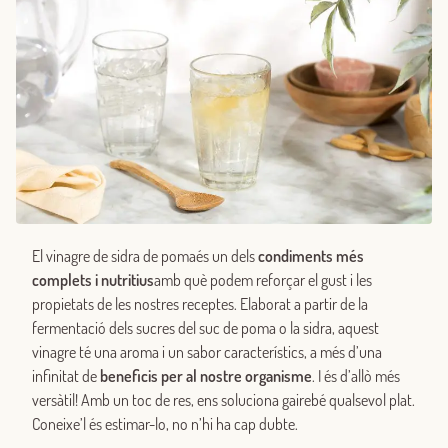
El vinagre de sidra de pomaés un dels
condiments més
complets i nutritius
amb què podem reforçar el gust i les
propietats de les nostres receptes. Elaborat a partir de la
fermentació dels sucres del suc de poma o la sidra, aquest
vinagre té una aroma i un sabor característics, a més d’una
infinitat de
beneficis per al nostre organisme
. I és d’allò més
versàtil! Amb un toc de res, ens soluciona gairebé qualsevol plat.
Coneixe’l és estimar-lo, no n’hi ha cap dubte.