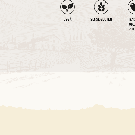
VEGÀ
SENSE GLUTEN
BAI
GRE
SATU