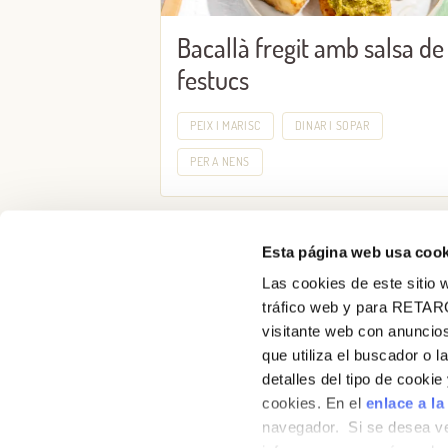
Bacallà fregit amb salsa de
festucs
PEIX I MARISC
DINAR I SOPAR
PER A NENS
Esta página web usa cook
Las cookies de este sitio w
tráfico web y para RETAR
visitante web con anuncios
Receptes
que utiliza el buscador o l
detalles del tipo de cooki
Productes
cookies. En el
enlace a la
navegador. Si se desea ve
Blog