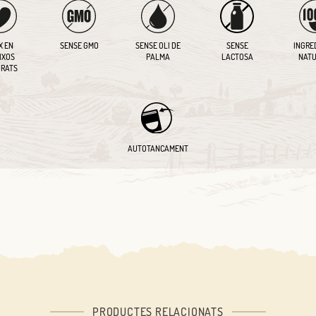
X EN
SENSE GMO
SENSE OLI DE
SENSE
INGRE
IXOS
PALMA
LACTOSA
NATU
RATS
AUTOTANCAMENT
Iniciar sessió amb Google
Inicia sessió amb Facebook
PRODUCTES RELACIONATS