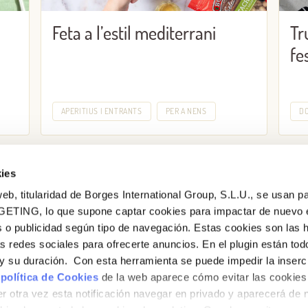
Feta a l’estil mediterrani
Tr
fe
APERITIUS I ENTRANTS
PER A NENS
D
ies
eb, titularidad de Borges International Group, S.L.U., se usan pa
GETING, lo que supone captar cookies para impactar de nuevo 
 o publicidad según tipo de navegación. Estas cookies son las 
Vols conèixer totes les nostres novetats?
as redes sociales para ofrecerte anuncios. En el plugin están tod
Subscriu-te a la newsletter de Borges
e y su duración. Con esta herramienta se puede impedir la inserc
 política de Cookies
de la web aparece cómo evitar las cookies 
Newsletter
r otra vez esta notificación navegar en privado y aparecerá de 