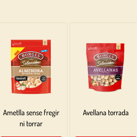
O AMB LA TEVA ADREÇA DE CORREU ELECTRÒNIC
Correu electrònic
Inicia sessió
Encara no estàs inscrit al Club Borges?
Registra't aquí.
Ametlla sense fregir
Avellana torrada
ni torrar