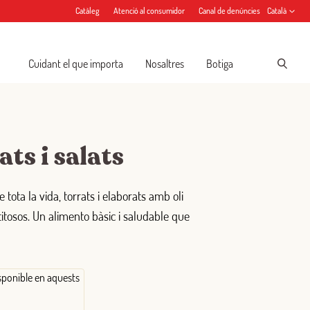
Catàleg
Atenció al consumidor
Canal de denúncies
Català
Cuidant el que importa
Nosaltres
Botiga
ats i salats
e tota la vida, torrats i elaborats amb oli
titosos. Un alimento bàsic i saludable que
sponible en aquests