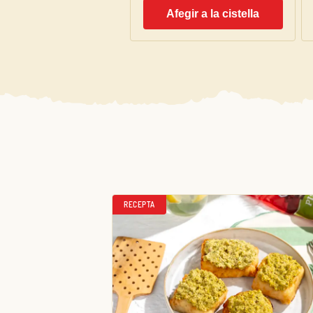
Afegir a la cistella
RECEPTA