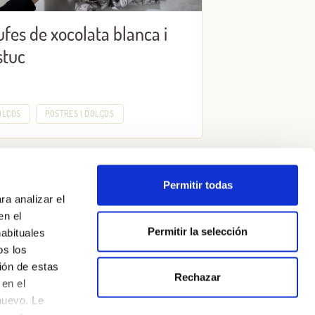
ufes de xocolata blanca i
stuc
OLÇOS
POSTRES I DOLÇOS
Permitir todas
ra analizar el
en el
Permitir la selección
habituales
os los
ión de estas
Rechazar
Política de privadesa
en el
nuevo. Le
Avís legal