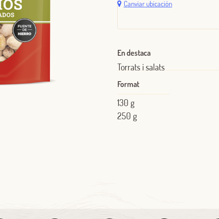
Canviar ubicación
En destaca
Torrats i salats
Format
130 g
250 g