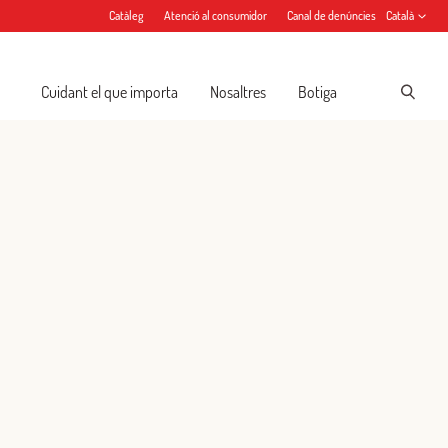
Catàleg
Atenció al consumidor
Canal de denúncies
Català
Cuidant el que importa
Nosaltres
Botiga