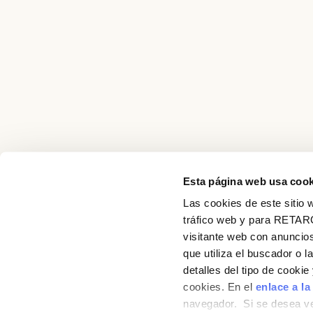
Esta página web usa cook
Las cookies de este sitio w
tráfico web y para RETAR
visitante web con anuncios
Receptes
que utiliza el buscador o l
detalles del tipo de cooki
Productes
cookies. En el
enlace a la
navegador. Si se desea ve
Blog