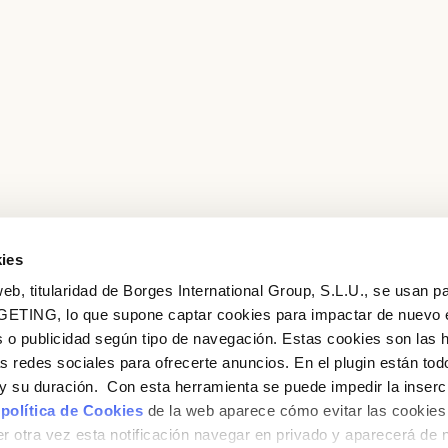
O AMB LA TEVA ADREÇA DE CORREU ELECTRÒNIC
Correu electrònic
Inicia sessió
Encara no estàs inscrit al Club Borges?
Registra't aquí.
ies
eb, titularidad de Borges International Group, S.L.U., se usan pa
GETING, lo que supone captar cookies para impactar de nuevo 
 o publicidad según tipo de navegación. Estas cookies son las 
Vols conèixer totes les nostres novetats?
as redes sociales para ofrecerte anuncios. En el plugin están tod
Subscriu-te a la newsletter de Borges
e y su duración. Con esta herramienta se puede impedir la inserc
 política de Cookies
de la web aparece cómo evitar las cookies 
Newsletter
r otra vez esta notificación navegar en privado y aparecerá de 