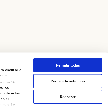
Permitir todas
ra analizar el
en el
Permitir la selección
habituales
os los
ión de estas
Rechazar
Política de privadesa
en el
nuevo. Le
Avís legal