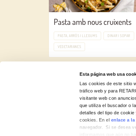
Pasta amb nous cruixents
PASTA, ARRÒS I LLEGUMS
DINAR I SOPAR
VEGETARIANES
Esta página web usa cook
Las cookies de este sitio w
tráfico web y para RETAR
visitante web con anuncios
Receptes
que utiliza el buscador o l
detalles del tipo de cooki
Productes
cookies. En el
enlace a la
navegador. Si se desea ve
Blog
informamos que aún no hab