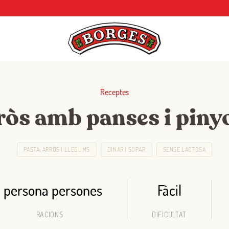
Receptes
ròs amb panses i piny
PASTA, ARRÒS I LLEGUMS
DINAR I SOPAR
SENSE LACTOSA
1 persona persones
Fàcil
RACIONS
DIFICULTAT