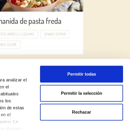
anida de pasta freda
STA, ARRÒS I LLEGUMS
DINAR I SOPAR
ENSE SUCRE
Permitir todas
ra analizar el
en el
Permitir la selección
habituales
os los
ión de estas
Rechazar
Política de privadesa
en el
nuevo. Le
Avís legal
cer algunos