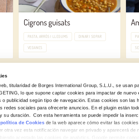
Cigrons guisats
Am
PASTA, ARRÒS I LLEGUMS
DINAR I SOPAR
PA
VEGANES
S
ies
eb, titularidad de Borges International Group, S.L.U., se usan pa
GETING, lo que supone captar cookies para impactar de nuevo 
 o publicidad según tipo de navegación. Estas cookies son las 
Vols conèixer totes les nostres novetats?
as redes sociales para ofrecerte anuncios. En el plugin están tod
Subscriu-te a la newsletter de Borges
e y su duración. Con esta herramienta se puede impedir la inserc
 política de Cookies
de la web aparece cómo evitar las cookies 
Newsletter
r otra vez esta notificación navegar en privado y aparecerá de 
iendo aceptado las cookies de analytics, Google permite cono