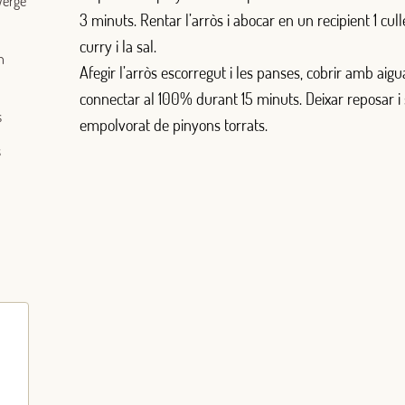
 Verge
3 minuts. Rentar l’arròs i abocar en un recipient 1 culle
curry i la sal.
n
Afegir l’arròs escorregut i les panses, cobrir amb aigua
connectar al 100% durant 15 minuts. Deixar reposar i 
s
empolvorat de pinyons torrats.
s
Iniciar sessió amb Google
Inicia sessió amb Facebook