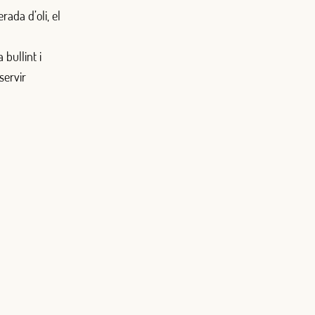
rada d’oli, el
 bullint i
servir