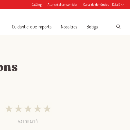
Catàleg
Atenció al consumidor
Canal de denúncies
Català
Cuidant el que importa
Nosaltres
Botiga
ons
★
★
★
★
★
VALORACIÓ