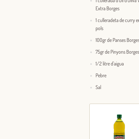
1 cullerada d'Oli d'Oliva
Extra Borges
1 culleradeta de curry e
pols
100gr de Panses Borge
75gr de Pinyons Borge
1/2 litre d'aigua
Pebre
Sal