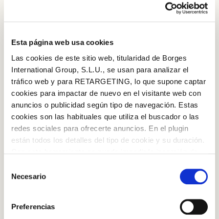
Esta página web usa cookies
Las cookies de este sitio web, titularidad de Borges
International Group, S.L.U., se usan para analizar el
tráfico web y para RETARGETING, lo que supone captar
cookies para impactar de nuevo en el visitante web con
anuncios o publicidad según tipo de navegación. Estas
cookies son las habituales que utiliza el buscador o las
redes sociales para ofrecerte anuncios. En el plugin
están todos los detalles del tipo de cookie y su duración.
Iniciar sessió amb Google
Con esta herramienta se puede impedir la inserción de
Inicia sessió amb Facebook
estas cookies. En el
enlace a la política de Cookies
de
Selección
Nous en gra, origen Califòrnia
la web aparece cómo evitar las cookies en el navegador.
Necesario
de
Si se desea ver otra vez esta notificación navegar en
O AMB LA TEVA ADREÇA DE CORREU
consentimiento
Afegir a la cistella
privado y aparecerá de nuevo. Le informamos que aún
ELECTRÒNIC
Preferencias
no habiendo aceptado las cookies de analytics, Google