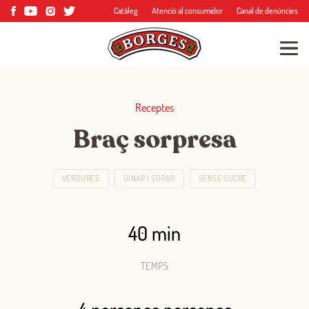
Catàleg
Atenció al consumidor
Canal de denúncies
Receptes
Braç sorpresa
VERDURES
DINAR I SOPAR
SENSE SUCRE
40 min
TEMPS