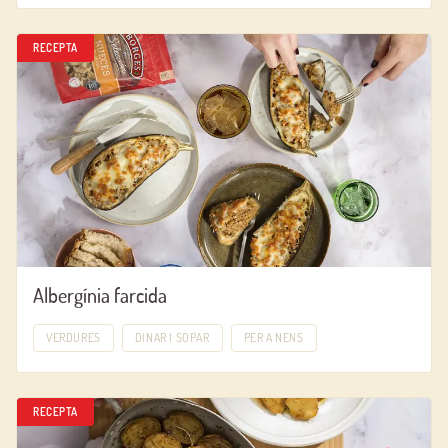
RECEPTA
Albergínia farcida
VERDURES
DINAR I SOPAR
PER A NENS
RECEPTA