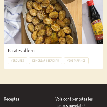
Patates al forn
VERDURES
ESMORZAR I BERENAR
VEGETARIANES
Receptes
Vols conèixer totes les
nostres novetats?