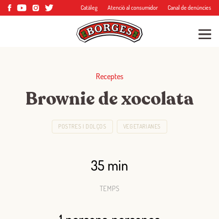
Catàleg
Atenció al consumidor
Canal de denúncies
Receptes
Brownie de xocolata
POSTRES I DOLÇOS
VEGETARIANES
35 min
TEMPS