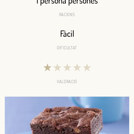
1 persona persones
RACIONS
Fàcil
DIFICULTAT
★
★
★
★
★
VALORACIÓ