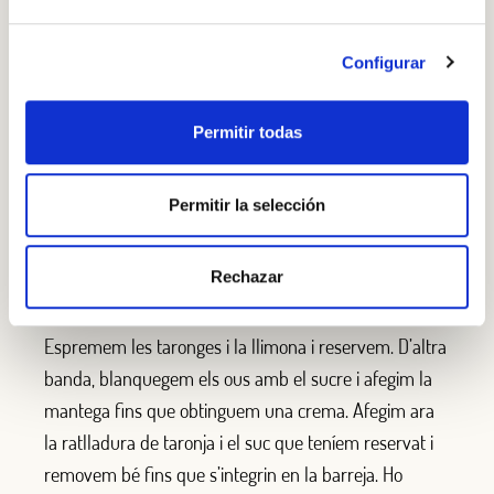
PAS A PAS
Encara no estàs inscrit al Club Borges?
Registra't aquí.
Configurar
Pas 1
Rentem i tallem les maduixes a dauets i les posem a
Permitir todas
macerar amb vinagre de Mòdena i sucre. Ho
barregem bé i ho deixem uns 30 minuts. D’altra
Permitir la selección
banda, piquem els carquinyolis en un morter.
Rechazar
Per elaborar la crema, rentem bé les taronges i en
ratllem la pell amb un microplane o ratllador fi.
Espremem les taronges i la llimona i reservem. D’altra
banda, blanquegem els ous amb el sucre i afegim la
mantega fins que obtinguem una crema. Afegim ara
la ratlladura de taronja i el suc que teníem reservat i
removem bé fins que s’integrin en la barreja. Ho