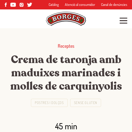
Catàleg
Atenció al consumidor
Canal de denúncies
Receptes
Crema de taronja amb
maduixes marinades i
molles de carquinyolis
POSTRES I DOLÇOS
SENSE GLUTEN
45 min