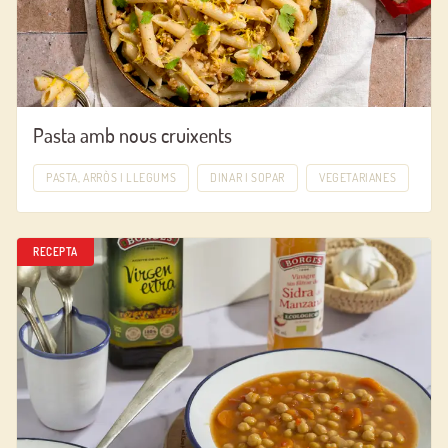
Pasta amb nous cruixents
PASTA, ARRÒS I LLEGUMS
DINAR I SOPAR
VEGETARIANES
RECEPTA