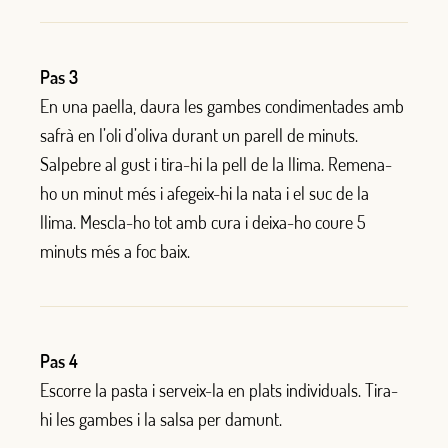
Pas 3
En una paella, daura les gambes condimentades amb
safrà en l’oli d’oliva durant un parell de minuts.
Salpebre al gust i tira-hi la pell de la llima. Remena-
ho un minut més i afegeix-hi la nata i el suc de la
llima. Mescla-ho tot amb cura i deixa-ho coure 5
minuts més a foc baix.
Pas 4
Escorre la pasta i serveix-la en plats individuals. Tira-
hi les gambes i la salsa per damunt.