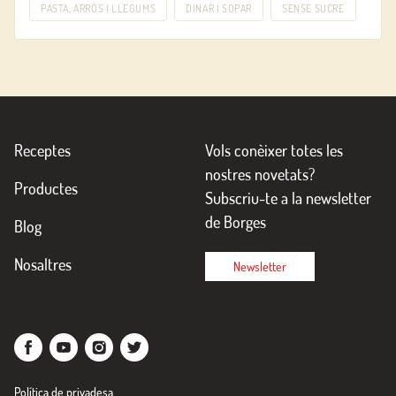
PASTA, ARRÒS I LLEGUMS
DINAR I SOPAR
SENSE SUCRE
Receptes
Vols conèixer totes les
nostres novetats?
Productes
Subscriu-te a la newsletter
de Borges
Blog
Nosaltres
Newsletter
Política de privadesa