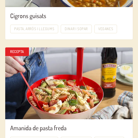
Cigrons guisats
PASTA, ARRÒS I LLEGUMS
DINAR I SOPAR
VEGANES
RECEPTA
Amanida de pasta freda