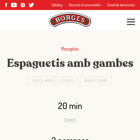
Catàleg
Atenció al consumidor
Canal de denúncies
Receptes
Espaguetis amb gambes
PASTA, ARRÒS I LLEGUMS
DINAR I SOPAR
20 min
TEMPS