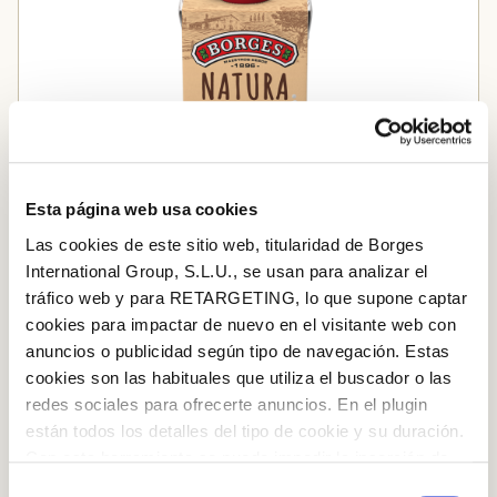
Esta página web usa cookies
Las cookies de este sitio web, titularidad de Borges
International Group, S.L.U., se usan para analizar el
tráfico web y para RETARGETING, lo que supone captar
cookies para impactar de nuevo en el visitante web con
anuncios o publicidad según tipo de navegación. Estas
cookies son las habituales que utiliza el buscador o las
Beguda d’avellana i arròs
redes sociales para ofrecerte anuncios. En el plugin
están todos los detalles del tipo de cookie y su duración.
Iniciar sessió amb Google
Afegir a la cistella
Con esta herramienta se puede impedir la inserción de
Inicia sessió amb Facebook
estas cookies. En el
enlace a la política de Cookies
de
Selección