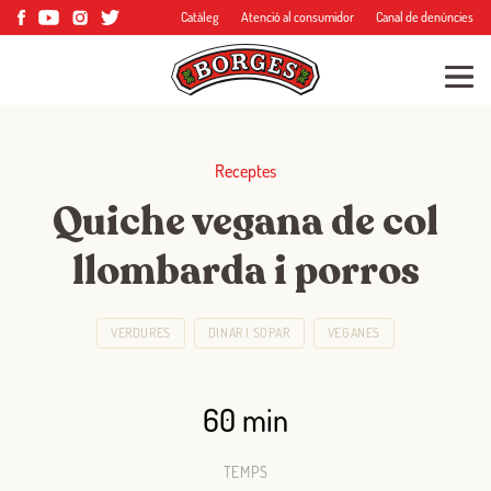
Catàleg
Atenció al consumidor
Canal de denúncies
Receptes
Quiche vegana de col
llombarda i porros
VERDURES
DINAR I SOPAR
VEGANES
60 min
TEMPS