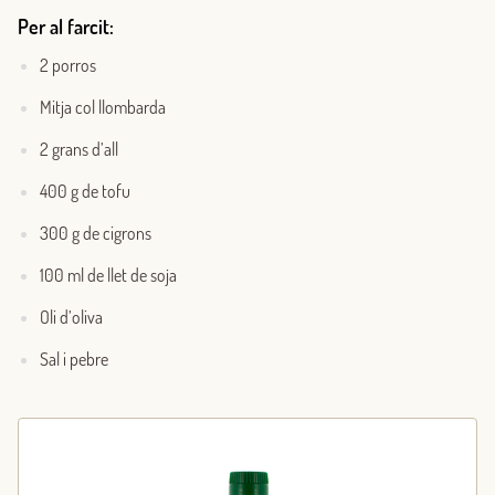
Per al farcit:
2 porros
Mitja col llombarda
2 grans d’all
400 g de tofu
300 g de cigrons
100 ml de llet de soja
Oli d’oliva
Sal i pebre