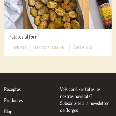
Patates al forn
VERDURES
ESMORZAR I BERENAR
VEGETARIANES
Receptes
Vols conèixer totes les
nostres novetats?
Productes
Subscriu-te a la newsletter
de Borges
Blog