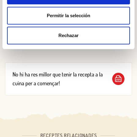
amb un xic de llet de soja i emulsionem amb un raig
d’oli d’oliva. Salpebrem.
Permitir la selección
Col·loquem les hortalisses damunt la massa i cobrim
amb el farcit de tofu i cigrons.
Rechazar
Introduïm al forn a 180º C durant trenta minuts.
No hi ha res millor que tenir la recepta a la
cuina per a començar!
RECEPTES RELACIONADES