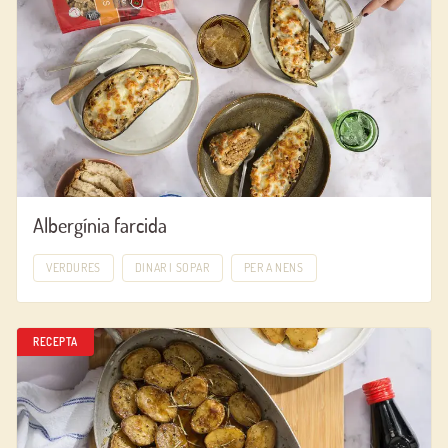
Albergínia farcida
VERDURES
DINAR I SOPAR
PER A NENS
RECEPTA