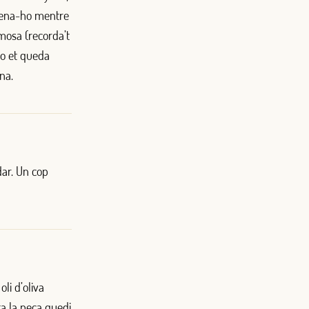
emena-ho mentre
mosa (recorda’t
no et queda
na.
dar. Un cop
li d’oliva
a la peça quedi