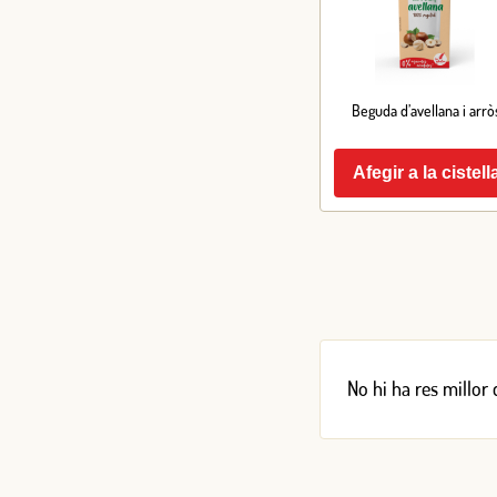
Beguda d’avellana i arrò
Afegir a la cistell
No hi ha res millor