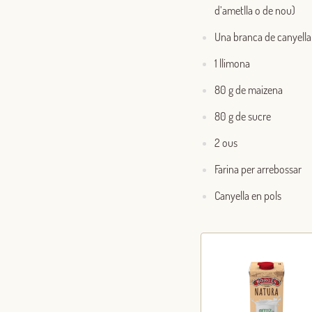
d’ametlla o de nou)
Una branca de canyella
1 llimona
80 g de maizena
80 g de sucre
2 ous
Farina per arrebossar
Canyella en pols