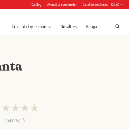
Catàleg
Atenció al consumidor
Canal de denúncies
Català
Cuidant el que importa
Nosaltres
Botiga
anta
★
★
★
★
★
VALORACIÓ