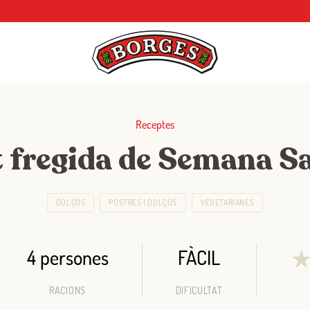
Receptes
t fregida de Semana S
DOLÇOS
POSTRES I DOLÇOS
VEGETARIANES
4 persones
FÀCIL
RACIONS
DIFICULTAT