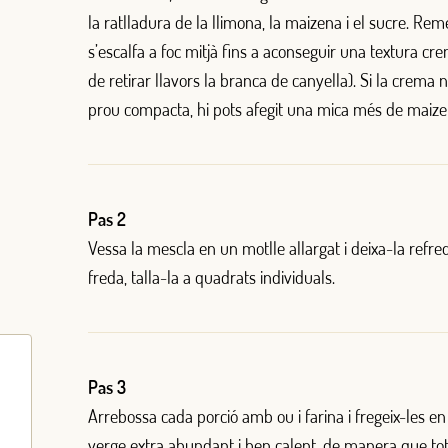
la ratlladura de la llimona, la maizena i el sucre. R
s’escalfa a foc mitjà fins a aco
n
seguir una textura cre
de retirar llavors la branca de canyella). Si la crema 
prou compacta, hi pots afegit una mica més de maize
Iniciar sessió amb Google
Inicia sessió amb Facebook
O AMB LA TEVA ADREÇA DE CORREU ELECTRÒNIC
Pas 2
Vessa la mescla en un motlle allargat i deixa-la refre
Correu electrònic
freda, talla-la a quadrats individuals.
Inicia sessió
Pas 3
Encara no estàs inscrit al Club Borges?
Registra't aquí.
Arrebossa cada porció amb ou i farina i fregeix-les en o
verge extra abundant i ben calent, de manera que tot