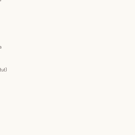
a
tut)
Iniciar sessió amb Google
Inicia sessió amb Facebook