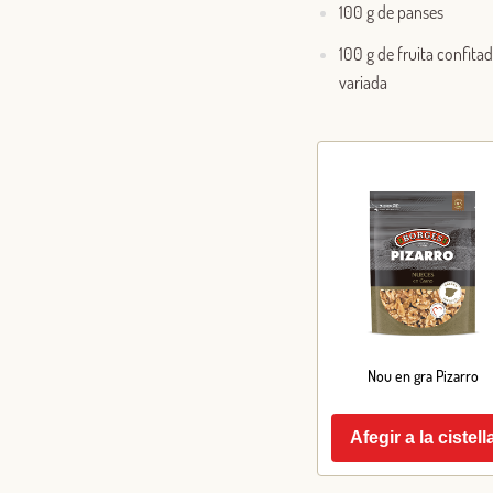
100 g de panses
100 g de fruita confita
variada
Nou en gra Pizarro
Afegir a la cistell