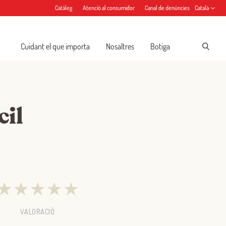
Catàleg
Atenció al consumidor
Canal de denúncies
Català
Cuidant el que importa
Nosaltres
Botiga
cil
★
★
★
★
★
VALORACIÓ