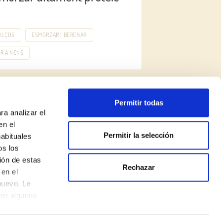
OLÇOS
ESMORZAR I BERENAR
R A NENS
Permitir todas
ra analizar el
en el
Permitir la selección
habituales
os los
ión de estas
Rechazar
Política de privadesa
en el
nuevo. Le
Avís legal
cer algunos
Política de cookies