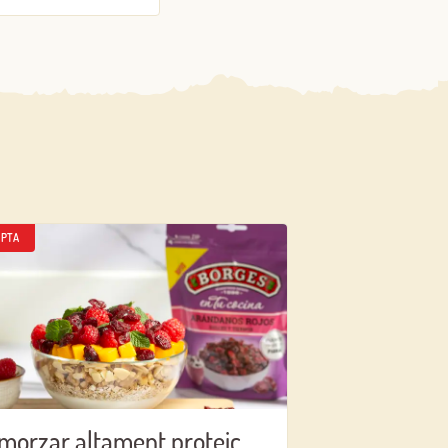
PTA
morzar altament proteic