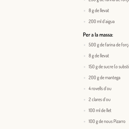
8 g de llevat
200 ml d’aigua
Per a la massa:
500 g de farina de forç
8 g de llevat
150 g de sucre (o substi
200 g de mantega
4 rovells d’ou
2 clares d’ou
100 ml de llet
100 g de nous Pizarro