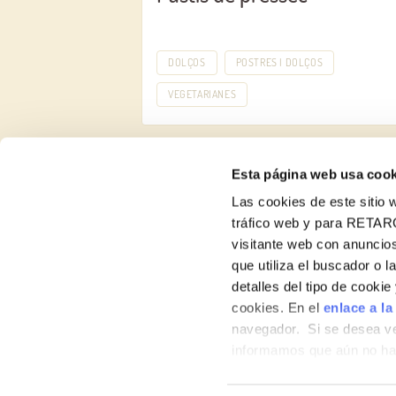
DOLÇOS
POSTRES I DOLÇOS
VEGETARIANES
Esta página web usa cook
Las cookies de este sitio w
tráfico web y para RETAR
visitante web con anuncios
Receptes
que utiliza el buscador o l
detalles del tipo de cooki
Productes
cookies. En el
enlace a la
navegador. Si se desea ve
Blog
informamos que aún no hab
Nosaltres
hábitos de navegación que 