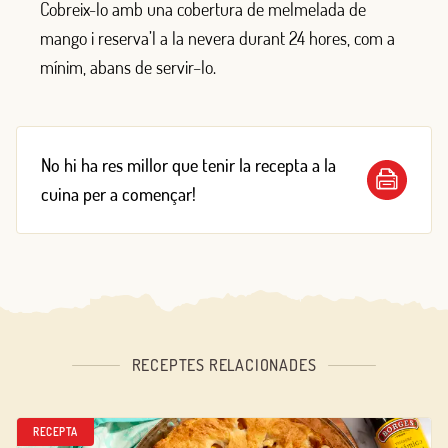
Cobreix-lo
amb
una cobertura de me
l
melada de
mango
i
reserva
’l a
la nevera durant 24 hor
e
s
, com a
mínim,
a
ba
ns de servir
–
l
o
.
No hi ha res millor que tenir la recepta a la
cuina per a començar!
RECEPTES RELACIONADES
RECEPTA