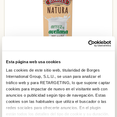
Esta página web usa cookies
Las cookies de este sitio web, titularidad de Borges
International Group, S.L.U., se usan para analizar el
Beguda d’avellana i arròs
tráfico web y para RETARGETING, lo que supone captar
cookies para impactar de nuevo en el visitante web con
anuncios o publicidad según tipo de navegación. Estas
Afegir a la cistella
cookies son las habituales que utiliza el buscador o las
redes sociales para ofrecerte anuncios. En el plugin
están todos los detalles del tipo de cookie y su duración.
Iniciar sessió amb Google