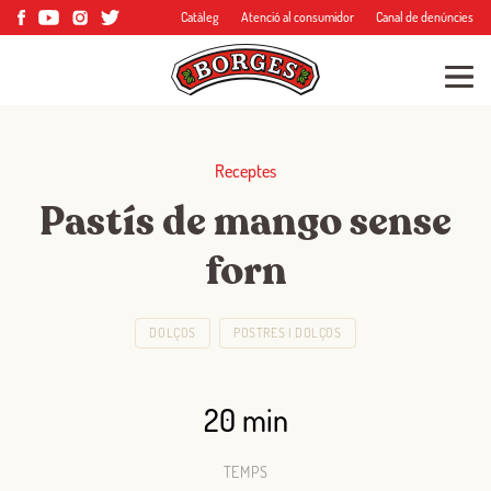
Catàleg
Atenció al consumidor
Canal de denúncies
Receptes
Pastís de mango sense
forn
DOLÇOS
POSTRES I DOLÇOS
20 min
TEMPS