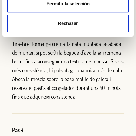
torni
a estar líquida
. Incorpora-la
al mango.
Permitir la selección
Rechazar
Pas 3
Tira-hi
el
formatge
crema, la nata m
u
ntada (
acabada
de muntar, si pot ser
)
i
la
beguda
d
’
avellana
i remena-
ho tot
fins a a
conseguir una textura de mousse.
Si vols
més
consist
è
ncia
, hi pots afegir una mica més
de nata.
Aboca la mescla
sobre
la base
mo
tl
le de ga
leta
i
reserva
el pastís a
l congelador durant uns 40 minuts,
fins
que adquir
eixi
consist
è
ncia.
Pas 4