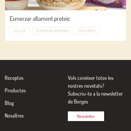
Esmorzar altament proteic
DOLÇOS
ESMORZAR I BERENAR
PER A NENS
Receptes
Vols conèixer totes les
nostres novetats?
Productes
Subscriu-te a la newsletter
de Borges
Blog
Nosaltres
Newsletter