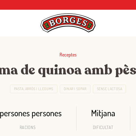
Receptes
ma de quinoa amb pès
PASTA, ARRÒS I LLEGUMS
DINAR I SOPAR
SENSE LACTOSA
 persones persones
Mitjana
RACIONS
DIFICULTAT