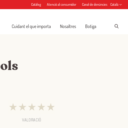
Catàleg
Atenció al consumidor
Canal de denúncies
Català
Cuidant el que importa
Nosaltres
Botiga
ols
★
★
★
★
★
VALORACIÓ