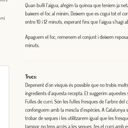
Quan bulli l’aigua, afegim la quinoa que teníem ja neta
Correu electrònic
baixem el foc al mínim. Deixem que es cogui tot el co
omí
entre 10 i 12 minuts, esperant fins que l’aigua s’hagi a
Apaguem el foc, remenem el conjunt i deixem reposa
Inicia sessió
minuts.
Encara no estàs inscrit al Club Borges?
Registra't aquí.
Trucs:
Depenent d’on visquis és possible que no trobis molt
ingredients d’aquesta recepta. Et suggerim aquestes 
Fulles de curri. Són les fulles fresques de l’arbre del c
confonguem amb la mescla d’espècies. A Catalunya 
trobar de seques i les utilitzarem igual que les fresqu
tampoc no tens accés a les seques, fes el curri amb e