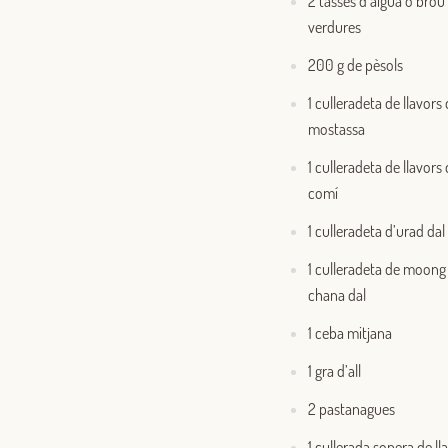
2 tasses d’aigua o brou
verdures
200 g de pèsols
1 culleradeta de llavors
mostassa
1 culleradeta de llavors
comí
1 culleradeta d’urad dal
1 culleradeta de moong 
chana dal
1 ceba mitjana
1 gra d’all
2 pastanagues
1 cullerada sopera de ll