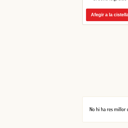
Afegir a la cistell
No hi ha res millor