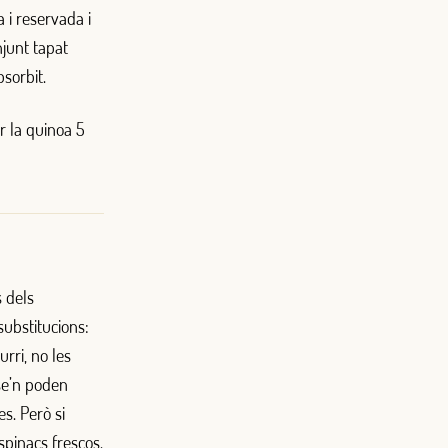
 i reservada i
njunt tapat
bsorbit.
r la quinoa 5
s dels
substitucions:
urri, no les
se’n poden
es. Però si
spinacs frescos.