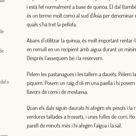
 de
i està fet normalment a base de quinoa. El dal (també
és un terme molt comú al sud d’Àsia per denominar e
quals s’ha tret la pellofa.
 de
Abans d’utilitzar la quinoa, és molt important rentar
en remull en un recipient amb aigua durant un míni
 de
Després l’assequem bé i la reservem.
Pelem les pastanagues i les tallem a dauets. Pelem la c
dal o
piquem. Posem un raig d’oli en una paella i hi posem e
llavors de comí i de mostassa.
Iniciar sessió amb Google
Quan els dals siguin daurats hi afegim els pèsols i la 
Inicia sessió amb Facebook
verdures tallades a trossets, i unes fulles de curri. H
parell de minuts més i hi afegim l’aigua i la sal.
O AMB LA TEVA ADREÇA DE CORREU ELECTRÒNIC
avors