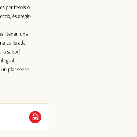
os per fesols o
occió, és afegir-
es i tenen una
una cullerada
arà sabor!
ntegral.
 un plat sense