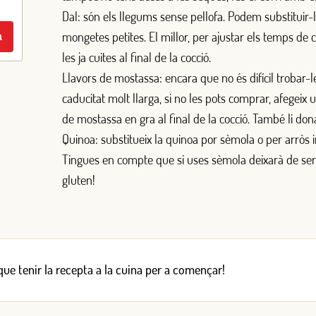
Dal: són els llegums sense pellofa. Podem substituir-l
mongetes petites. El millor, per ajustar els temps de c
a
les ja cuites al final de la cocció.
Llavors de mostassa: encara que no és difícil trobar-l
caducitat molt llarga, si no les pots comprar, afegeix 
de mostassa en gra al final de la cocció. També li don
Quinoa: substitueix la quinoa por sèmola o per arròs i
Tingues en compte que si uses sèmola deixarà de ser
gluten!
 que tenir la recepta a la cuina per a començar!