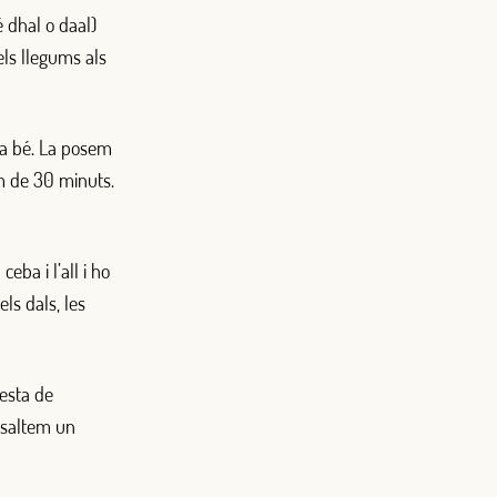
 dhal o daal)
ls llegums als
-la bé. La posem
m de 30 minuts.
eba i l’all i ho
ls dals, les
resta de
o saltem un