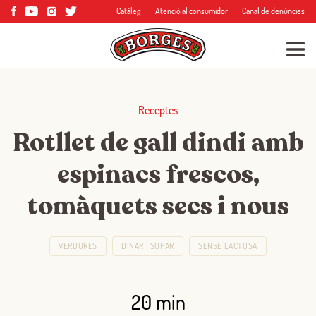
Catàleg
Atenció al consumidor
Canal de denúncies
Receptes
Rotllet de gall dindi amb
espinacs frescos,
tomàquets secs i nous
VERDURES
DINAR I SOPAR
SENSE LACTOSA
20 min