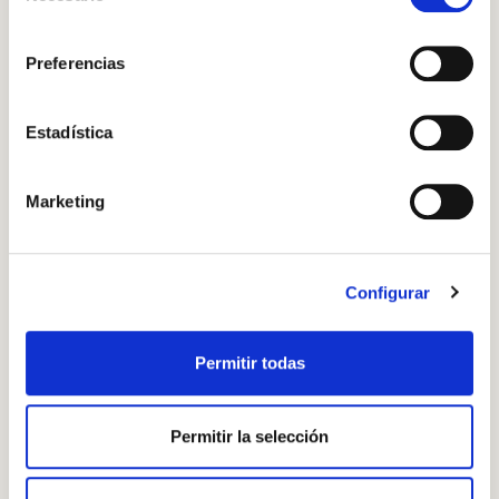
Si se desea ver otra vez esta notificación navegar en
O AMB LA TEVA ADREÇA DE CORREU
consentimiento
privado y aparecerá de nuevo. Le informamos que aún
ELECTRÒNIC
Preferencias
no habiendo aceptado las cookies de analytics, Google
Nous en gra, origen Califòrnia
permite conocer algunos hábitos de navegación que no le
Correu electrònic
identifican de ninguna forma.
Estadística
Afegir a la cistella
Marketing
Inicia sessió
PAS A PAS
Encara no estàs inscrit al Club Borges?
Registra't aquí.
Configurar
Pas 1
Hidratem els tomàquets secs amb força aigua calenta
Permitir todas
durant 20 minuts. Els assequem. També els podem
tenir hidratats en un recipient amb tapa amb oli
d’oliva verge extra que els cobreixi, un gra d’all i
Permitir la selección
herbes aromàtiques al gust.