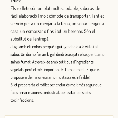
Trucs:
Els rotllets són un plat molt saludable, saborós, de
fàcil elaboració i molt còmode de transportar. Tant et
serveix per a un menjar a la feina, un sopar lleuger a
casa, un esmorzar o fins i tot un berenar. Són el
substitut de l’entrepà.
Juga amb els colors perquè sigui agradable a la vista i al
sabor. Un dia ho fas amb gall dindi brasejat i el següent, amb
salmó fumat. Atreveix-te amb tot tipus d’ingredients
vegetals, però el més important és l’amaniment. El que et
proposem de maionesa amb mostassa és infalible!
Si et prepararàs el rotllet per endur és molt més segur que
facis servir maionesa industrial, per evitar possibles
toxiinfeccions.