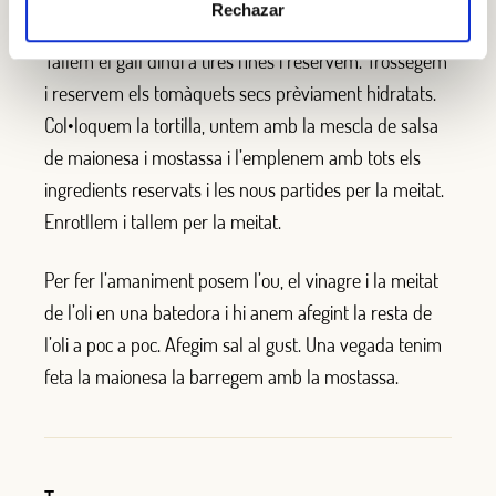
Rechazar
Netegem bé els espinacs, els tallem a tires i reservem.
Tallem el gall dindi a tires fines i reservem. Trossegem
i reservem els tomàquets secs prèviament hidratats.
Col•loquem la tortilla, untem amb la mescla de salsa
de maionesa i mostassa i l’emplenem amb tots els
ingredients reservats i les nous partides per la meitat.
Enrotllem i tallem per la meitat.
Per fer l’amaniment posem l’ou, el vinagre i la meitat
de l’oli en una batedora i hi anem afegint la resta de
l’oli a poc a poc. Afegim sal al gust. Una vegada tenim
feta la maionesa la barregem amb la mostassa.