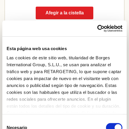
Afegir a la cistella
Esta página web usa cookies
Las cookies de este sitio web, titularidad de Borges
International Group, S.L.U., se usan para analizar el
tráfico web y para RETARGETING, lo que supone captar
cookies para impactar de nuevo en el visitante web con
anuncios o publicidad según tipo de navegación. Estas
cookies son las habituales que utiliza el buscador o las
redes sociales para ofrecerte anuncios. En el plugin
están todos los detalles del tipo de cookie y su duración.
Iniciar sessió amb Google
Con esta herramienta se puede impedir la inserción de
Inicia sessió amb Facebook
estas cookies. En el
enlace a la política de Cookies
de
Selección
la web aparece cómo evitar las cookies en el navegador.
Necesario
de