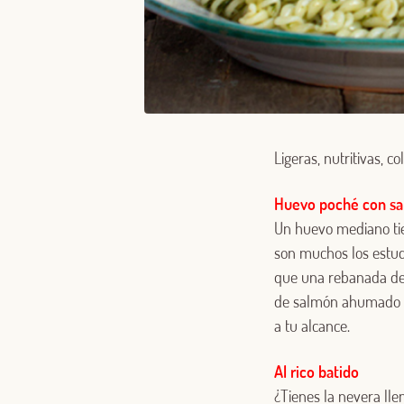
Ligeras, nutritivas, c
Huevo poché con s
Un huevo mediano tie
son muchos los estud
que una rebanada de p
de salmón ahumado y
a tu alcance.
Al rico batido
¿Tienes la nevera ll