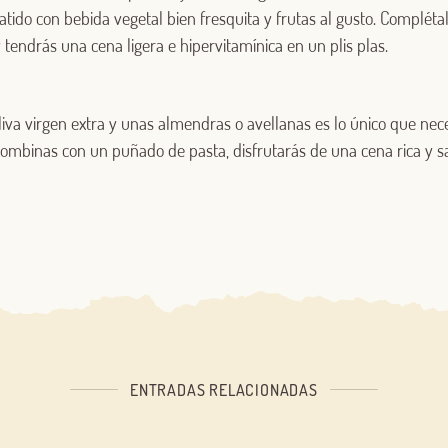
tido con bebida vegetal bien fresquita y frutas al gusto. Compléta
tendrás una cena ligera e hipervitamínica en un plis plas.
Iniciar sesión
liva virgen extra y unas almendras o avellanas es lo único que nec
¿Aún no estás ya registrado en el Club Borges?
Regístrate aquí.
combinas con un puñado de pasta, disfrutarás de una cena rica y sa
ENTRADAS RELACIONADAS