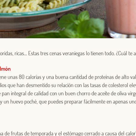
oloridas, ricas… Estas tres cenas veraniegas lo tienen todo. ¿Cuál te
almón
ne unas 80 calorías y una buena cantidad de proteínas de alto val
ios que han desmentido su relación con las tasas de colesterol el
Log in with Google
an integral de calidad con un buen chorro de aceite de oliva virg
 un huevo poché, que puedes preparar fácilmente en apenas unos
Iniciar sesión con Facebook
O CON TU DIRECCIÓN DE CORREO ELECTRÓNICO
ena de frutas de temporada y el estómago cerrado a causa del calo
Correo electrónico