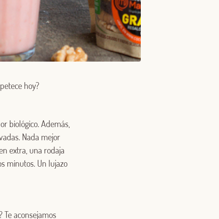
 apetece hoy?
or biológico. Además,
evadas. Nada mejor
en extra, una rodaja
 minutos. Un lujazo
r? Te aconsejamos