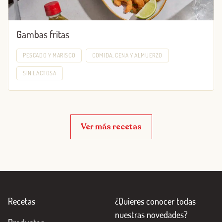
Gambas fritas
PESCADO Y MARISCO
COMIDA, CENA Y ALMUERZO
SIN LACTOSA
Ver más recetas
Recetas
¿Quieres conocer todas
nuestras novedades?