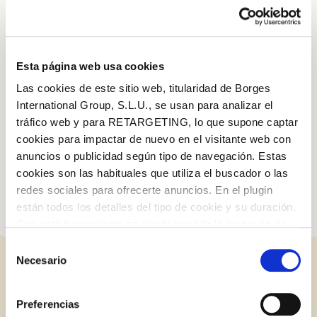
ofrece un equilibrio perfecto entre lo dulce y lo salado. Si
prefieres algo más tradicional, el Cóctel Classic, con cacahuetes,
almendras, anacardos y pistachos, es una opción que nunca
falla, con ese toque especial que tanto te gusta.
Esta página web usa cookies
¡No dejes que falten en tus fiestas y prepárate para disfrutar de
Las cookies de este sitio web, titularidad de Borges
momentos inolvidables! Nosotros ponemos el picoteo; la
International Group, S.L.U., se usan para analizar el
compañía es cosa tuya. ¡Felices fiestas!
tráfico web y para RETARGETING, lo que supone captar
cookies para impactar de nuevo en el visitante web con
anuncios o publicidad según tipo de navegación. Estas
cookies son las habituales que utiliza el buscador o las
redes sociales para ofrecerte anuncios. En el plugin
están todos los detalles del tipo de cookie y su duración.
Log in with Google
Con esta herramienta se puede impedir la inserción de
Iniciar sesión con Facebook
estas cookies. En el
enlace a la política de Cookies
de
Selección
la web aparece cómo evitar las cookies en el navegador.
Necesario
de
Si se desea ver otra vez esta notificación navegar en
ENTRADAS RELACIONADAS
O CON TU DIRECCIÓN DE CORREO
consentimiento
privado y aparecerá de nuevo. Le informamos que aún
ELECTRÓNICO
Preferencias
no habiendo aceptado las cookies de analytics, Google