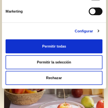
Marketing
Iniciar sesión
¿Aún no estás ya registrado en el Club Borges?
Regístrate aquí.
Configurar
Permitir todas
Cómo añadir brillo a los platos festivos
Permitir la selección
BLOG
Rechazar