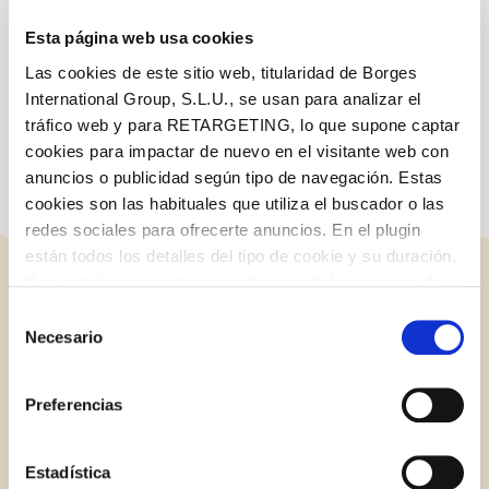
En realidad, puedes comerlos cuando quieras: van perfecto en
Esta página web usa cookies
cualquier momento del partido.
Las cookies de este sitio web, titularidad de Borges
International Group, S.L.U., se usan para analizar el
¡Todos con la Selección!
tráfico web y para RETARGETING, lo que supone captar
cookies para impactar de nuevo en el visitante web con
anuncios o publicidad según tipo de navegación. Estas
cookies son las habituales que utiliza el buscador o las
redes sociales para ofrecerte anuncios. En el plugin
están todos los detalles del tipo de cookie y su duración.
Log in with Google
Con esta herramienta se puede impedir la inserción de
ENTRADAS RELACIONADAS
Iniciar sesión con Facebook
estas cookies. En el
enlace a la política de Cookies
de
Selección
la web aparece cómo evitar las cookies en el navegador.
Necesario
de
Si se desea ver otra vez esta notificación navegar en
O CON TU DIRECCIÓN DE CORREO
consentimiento
privado y aparecerá de nuevo. Le informamos que aún
ELECTRÓNICO
BLOG
Preferencias
no habiendo aceptado las cookies de analytics, Google
permite conocer algunos hábitos de navegación que no le
Correo electrónico
identifican de ninguna forma.
Estadística