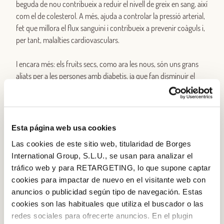
beguda de nou contribueix a reduir el nivell de greix en sang, així
com el de colesterol. A més, ajuda a controlar la pressió arterial,
fet que millora el flux sanguini i contribueix a prevenir coàguls i,
per tant, malalties cardiovasculars.
I encara més: els fruits secs, como ara les nous, són uns grans
aliats per a les persones amb diabetis, ja que fan disminuir el
nivell d’insulina. També sabem que les nous tenen efecte
antienvelliment, de manera que… què esperes per començar a
consumir-les i «endarrerir» el que és inevitable?
Esta página web usa cookies
És saciant i perfecta per agafar la son
Las cookies de este sitio web, titularidad de Borges
International Group, S.L.U., se usan para analizar el
Les nous tenen uns efectes saciants demostrats, per això són
tráfico web y para RETARGETING, lo que supone captar
un bon refrigeri que evita que piquem altres coses. Cada got
cookies para impactar de nuevo en el visitante web con
d’aquesta beguda conté cinc unitats d’aquest fruit sec que ens
anuncios o publicidad según tipo de navegación. Estas
agrada tant, de manera que aportarà aquesta sensació de
cookies son las habituales que utiliza el buscador o las
sacietat que busquem en «beure’ns», literalment, una ració de
redes sociales para ofrecerte anuncios. En el plugin
nous.