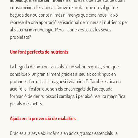
aquells que, sense ser intolerants, no es troben del tot bé quan
consumeixen llet animal. Convé recordar que un sol got de
beguda de nou conté ni més ni menys que cinc nous, i això
representa una aportació sensacional de minerals i nutrients per
al sistema immunològic. Però… coneixes totes les seves
propietats?
Una font perfecta de nutrients
La beguda de nou no tan sols té un sabor exquisit, sinó que
constitueix un gran aliment gràcies al seu alt contingut en
proteïnes, ferro, calci, magnesi i vitamina E. També és rica en
àcid fòlic i fòsfor, que són els encarregats de l’adequada
formació de dents, ossos i cartílags, i per això resulta magnífica
per als més petits.
Ajuda en la prevenció de malalties
Gràcies a la seva abundància en àcids grassos essencials, la