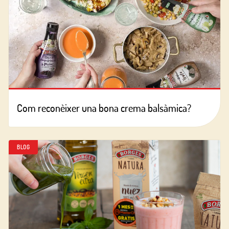
Com reconèixer una bona crema balsàmica?
BLOG