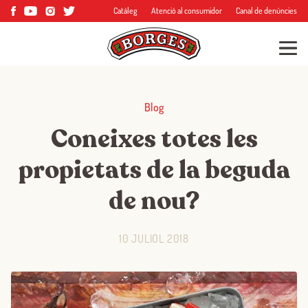
Catàleg
Atenció al consumidor
Canal de denúncies
Blog
Coneixes totes les
propietats de la beguda
de nou?
10 JULIOL 2018