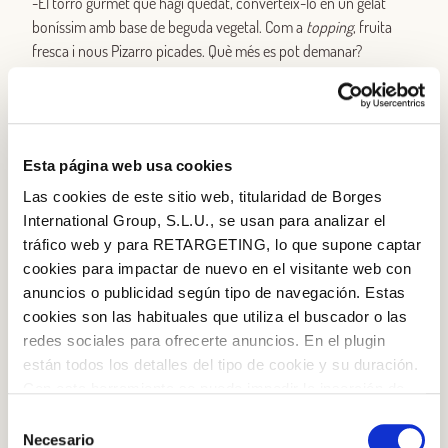
-El torró gurmet que hagi quedat, converteix-lo en un gelat
boníssim amb base de beguda vegetal. Com a
topping
, fruita
fresca i nous Pizarro picades. Què més es pot demanar?
-Prepara batuts amb les fruites i verdures que ja són a punt de
fer-se malbé i completa’ls amb
toppings
de nous picades.
Esta página web usa cookies
-Cuina una lasanya ben bona amb les verdures que tinguis a la
nevera, combinades amb formatge fresc i nous. Una bona idea
Las cookies de este sitio web, titularidad de Borges
és conservar-la en porcions petites i guardar-la al congelador.
International Group, S.L.U., se usan para analizar el
N’hi haurà prou amb un cop de forn per gaudir d’un plat
tráfico web y para RETARGETING, lo que supone captar
perfecte!
cookies para impactar de nuevo en el visitante web con
anuncios o publicidad según tipo de navegación. Estas
-T’ha sobrat una llauna d’espàrrecs del lot nadalenc? Ja pots
cookies son las habituales que utiliza el buscador o las
preparar una crema amb oli d’oliva verge extra i nous picades
redes sociales para ofrecerte anuncios. En el plugin
com a
topping
. Un entrant original, perfecte si tens convidats.
están todos los detalles del tipo de cookie y su duración.
Iniciar sessió amb Google
Con esta herramienta se puede impedir la inserción de
Inicia sessió amb Facebook
estas cookies. En el
enlace a la política de Cookies
de
Selección
la web aparece cómo evitar las cookies en el navegador.
Necesario
de