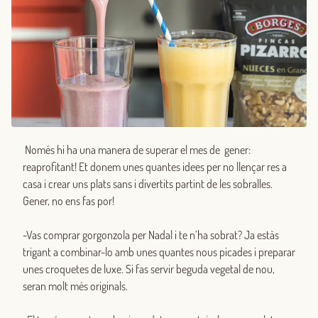
Només hi ha una manera de superar el mes de
gener
:
reaprofitant! Et donem unes quantes idees per no llençar res a
casa i crear uns plats sans i divertits partint de les sobralles.
Gener, no ens fas por!
-Vas comprar gorgonzola per Nadal i te n’ha sobrat? Ja estàs
trigant a combinar-lo amb unes quantes nous picades i preparar
unes croquetes de luxe. Si fas servir beguda vegetal de nou,
seran molt més originals.