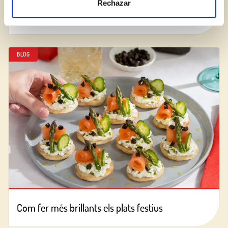
Rechazar
El pica-pica ideal per a l’estiu
BLOG
Com fer més brillants els plats festius