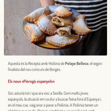
Aquesta és la Recepta amb Història de
Pelayo Belloso
, el segon
finalista del nou concurs de Borges.
Els nous «Pierogis espanyols»
Sóc asturià tot i que ara visc a Sevilla. Com molts joves
espanyols, la situació em va dur a buscar feina fora d’Espanya i,
en el meu cas, vaig anar a parar a Polònia. A Polònia tenen un