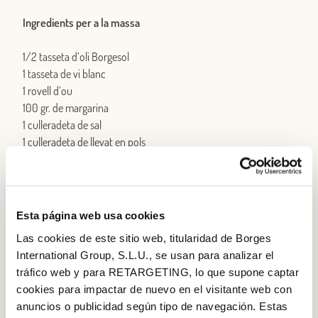
Ingredients per a la massa
1/2 tasseta d’oli Borgesol
1 tasseta de vi blanc
1 rovell d’ou
100 gr. de margarina
1 culleradeta de sal
1 culleradeta de llevat en pols
Tanta farina com admeti la barreja (500 gr. aprox.)
Sucre glass per empolvorar
Ingredients per al farcit
Esta página web usa cookies
Las cookies de este sitio web, titularidad de Borges
1 tassa de nous de Califòrnia Borges pelades, picades i triturades
International Group, S.L.U., se usan para analizar el
1/2 tassa de sucre
tráfico web y para RETARGETING, lo que supone captar
2 cullerades d’anís
cookies para impactar de nuevo en el visitante web con
1 cullerada d’aigua
anuncios o publicidad según tipo de navegación. Estas