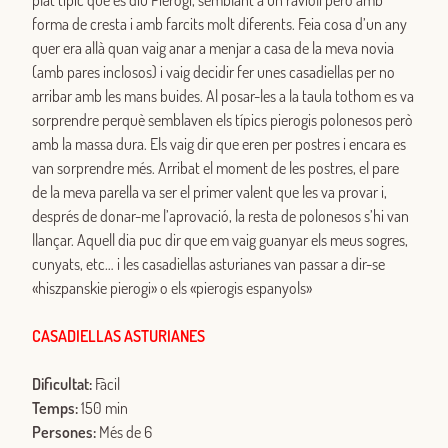
plat típic que es diu Pierogi, semblant a un ravioli però amb
forma de cresta i amb farcits molt diferents. Feia cosa d’un any
quer era allà quan vaig anar a menjar a casa de la meva novia
(amb pares inclosos) i vaig decidir fer unes casadiellas per no
arribar amb les mans buides. Al posar-les a la taula tothom es va
sorprendre perquè semblaven els típics pierogis polonesos però
amb la massa dura. Els vaig dir que eren per postres i encara es
van sorprendre més. Arribat el moment de les postres, el pare
de la meva parella va ser el primer valent que les va provar i,
després de donar-me l’aprovació, la resta de polonesos s’hi van
llançar. Aquell dia puc dir que em vaig guanyar els meus sogres,
cunyats, etc… i les casadiellas asturianes van passar a dir-se
«hiszpanskie pierogi» o els «pierogis espanyols»
CASADIELLAS ASTURIANES
Dificultat:
Fàcil
Temps:
150 min
Persones:
Més de 6