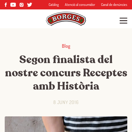
Catàleg
Atenció al consumidor
Canal de denúncies
Blog
Segon finalista del
nostre concurs Receptes
amb Història
8 JUNY 2016