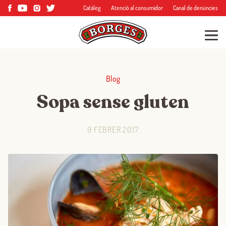
Catàleg
Atenció al consumidor
Canal de denúncies
Blog
Sopa sense gluten
9 FEBRER 2017