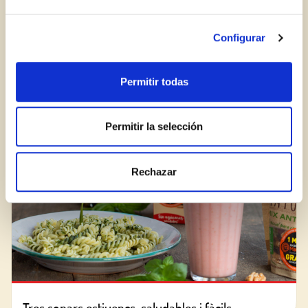
Encara no estàs inscrit al Club Borges?
Registra't aquí.
Configurar
Com reconèixer una bona crema balsàmica?
Permitir todas
BLOG
Permitir la selección
Rechazar