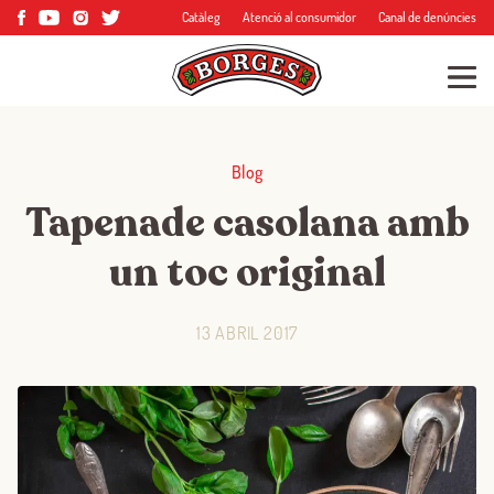
Catàleg
Atenció al consumidor
Canal de denúncies
Blog
Tapenade casolana amb
un toc original
13 ABRIL 2017