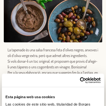
La tapenade és una salsa francesa feta d’olives negres, anxoves i
oli d’oliva verge extra, però que admet altres ingredients.
Si vols donar-li un toc original, et proposem que provis d’afegir-
li unes tàperes o uns cogombrets en vinagre. Boníssima!
Per a la seva elaboració, encara que suggerim fer-la a l’antiga, en
un morter, també es pot fer amb la batedora elèctrica i queda
perfecta.
Esta página web usa cookies
Las cookies de este sitio web, titularidad de Borges