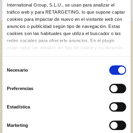
International Group, S.L.U., se usan para analizar el
tráfico web y para RETARGETING, lo que supone captar
cookies para impactar de nuevo en el visitante web con
anuncios o publicidad según tipo de navegación. Estas
cookies son las habituales que utiliza el buscador o las
ENTRADES RELACIONADES
redes sociales para ofrecerte anuncios. En el plugin
están todos los detalles del tipo de cookie y su duración.
Iniciar sessió amb Google
Con esta herramienta se puede impedir la inserción de
Inicia sessió amb Facebook
estas cookies. En el
enlace a la política de Cookies
de
Selección
BLOG
la web aparece cómo evitar las cookies en el navegador.
Necesario
de
Si se desea ver otra vez esta notificación navegar en
O AMB LA TEVA ADREÇA DE CORREU
consentimiento
privado y aparecerá de nuevo. Le informamos que aún
ELECTRÒNIC
Preferencias
no habiendo aceptado las cookies de analytics, Google
permite conocer algunos hábitos de navegación que no le
Correu electrònic
identifican de ninguna forma.
Estadística
Marketing
Inicia sessió