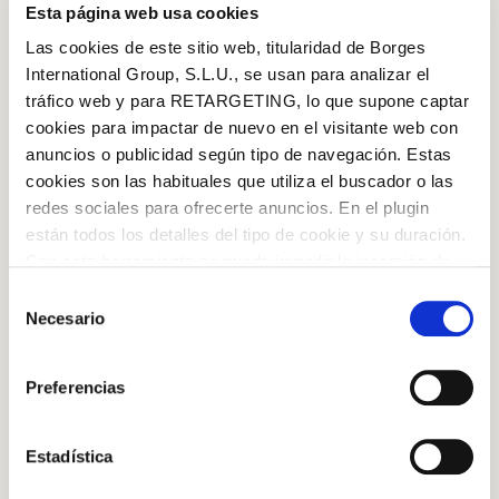
Esta página web usa cookies
Las cookies de este sitio web, titularidad de Borges
International Group, S.L.U., se usan para analizar el
tráfico web y para RETARGETING, lo que supone captar
cookies para impactar de nuevo en el visitante web con
anuncios o publicidad según tipo de navegación. Estas
10 Receptes per a consentir el
cookies son las habituales que utiliza el buscador o las
paladar
redes sociales para ofrecerte anuncios. En el plugin
están todos los detalles del tipo de cookie y su duración.
Iniciar sessió amb Google
Con esta herramienta se puede impedir la inserción de
Descàrrega
Inicia sessió amb Facebook
estas cookies. En el
enlace a la política de Cookies
de
Selección
la web aparece cómo evitar las cookies en el navegador.
Necesario
de
Si se desea ver otra vez esta notificación navegar en
O AMB LA TEVA ADREÇA DE CORREU
consentimiento
privado y aparecerá de nuevo. Le informamos que aún
ELECTRÒNIC
Preferencias
no habiendo aceptado las cookies de analytics, Google
permite conocer algunos hábitos de navegación que no le
Correu electrònic
identifican de ninguna forma.
Estadística