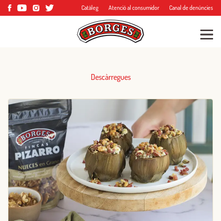
Catàleg
Atenció al consumidor
Canal de denúncies
Descàrregues