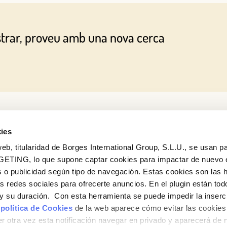
strar, proveu amb una nova cerca
ies
eb, titularidad de Borges International Group, S.L.U., se usan pa
GETING, lo que supone captar cookies para impactar de nuevo 
 o publicidad según tipo de navegación. Estas cookies son las 
Vols conèixer totes les nostres novetats?
as redes sociales para ofrecerte anuncios. En el plugin están tod
Subscriu-te a la newsletter de Borges
e y su duración. Con esta herramienta se puede impedir la inserc
 política de Cookies
de la web aparece cómo evitar las cookies 
Newsletter
r otra vez esta notificación navegar en privado y aparecerá de 