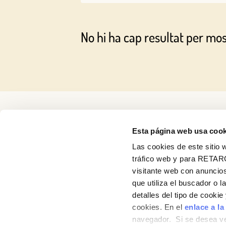
No hi ha cap resultat per mo
Esta página web usa cook
Las cookies de este sitio w
tráfico web y para RETAR
visitante web con anuncios
Receptes
que utiliza el buscador o l
detalles del tipo de cooki
Productes
cookies. En el
enlace a la
navegador. Si se desea ve
Blog