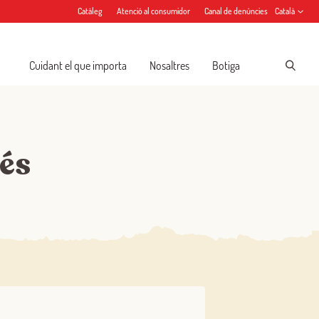
Catàleg
Atenció al consumidor
Canal de denúncies
Català
Cuidant el que importa
Nosaltres
Botiga
més