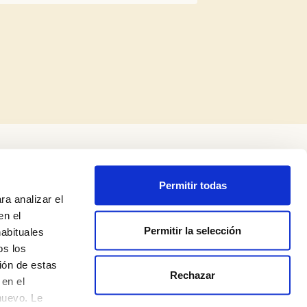
Permitir todas
ra analizar el
en el
Permitir la selección
habituales
os los
ión de estas
Rechazar
Política de privadesa
en el
nuevo. Le
Avís legal