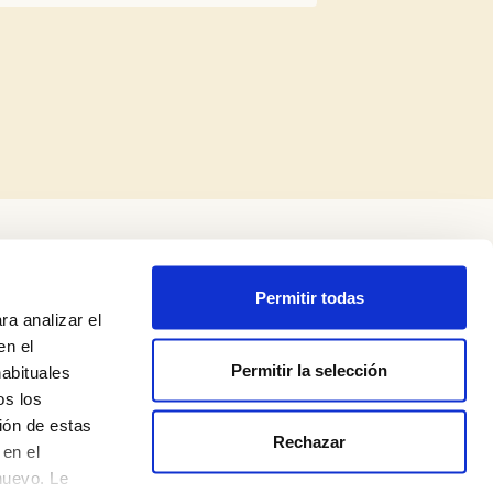
Permitir todas
ra analizar el
en el
Permitir la selección
habituales
os los
ión de estas
Rechazar
Política de privadesa
en el
nuevo. Le
Avís legal