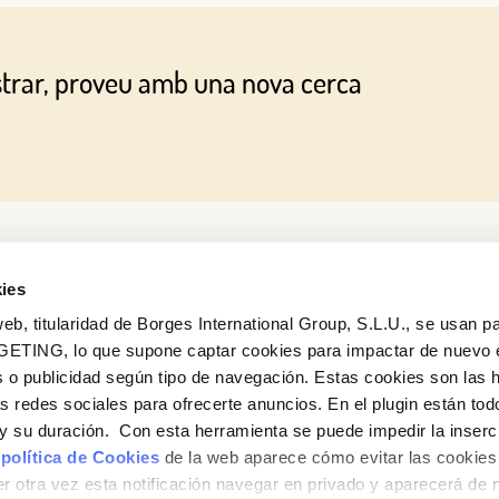
O AMB LA TEVA ADREÇA DE CORREU ELECTRÒNIC
strar, proveu amb una nova cerca
Correu electrònic
Inicia sessió
Encara no estàs inscrit al Club Borges?
Registra't aquí.
ies
eb, titularidad de Borges International Group, S.L.U., se usan pa
GETING, lo que supone captar cookies para impactar de nuevo 
 o publicidad según tipo de navegación. Estas cookies son las 
Vols conèixer totes les nostres novetats?
as redes sociales para ofrecerte anuncios. En el plugin están tod
Subscriu-te a la newsletter de Borges
e y su duración. Con esta herramienta se puede impedir la inserc
 política de Cookies
de la web aparece cómo evitar las cookies 
Newsletter
r otra vez esta notificación navegar en privado y aparecerá de 