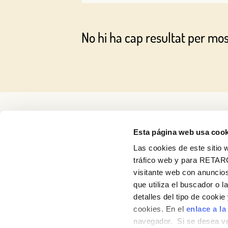
No hi ha cap resultat per mo
Esta página web usa cook
Las cookies de este sitio w
tráfico web y para RETAR
visitante web con anuncios
Receptes
que utiliza el buscador o l
detalles del tipo de cooki
Productes
cookies. En el
enlace a la
navegador. Si se desea ve
Blog