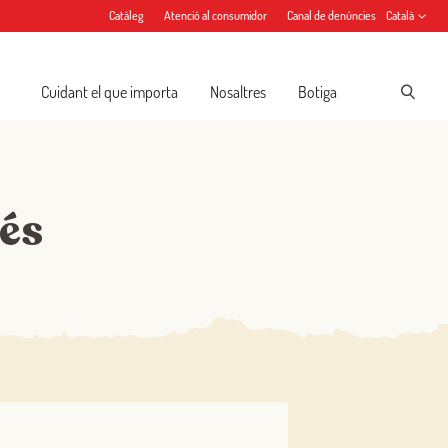
Catàleg
Atenció al consumidor
Canal de denúncies
Català
Cuidant el que importa
Nosaltres
Botiga
més