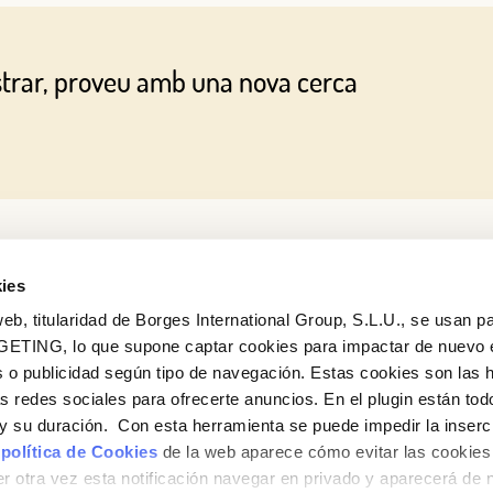
O AMB LA TEVA ADREÇA DE CORREU ELECTRÒNIC
strar, proveu amb una nova cerca
Correu electrònic
Inicia sessió
Encara no estàs inscrit al Club Borges?
Registra't aquí.
ies
eb, titularidad de Borges International Group, S.L.U., se usan pa
GETING, lo que supone captar cookies para impactar de nuevo 
 o publicidad según tipo de navegación. Estas cookies son las 
Vols conèixer totes les nostres novetats?
as redes sociales para ofrecerte anuncios. En el plugin están tod
Subscriu-te a la newsletter de Borges
e y su duración. Con esta herramienta se puede impedir la inserc
 política de Cookies
de la web aparece cómo evitar las cookies 
Newsletter
r otra vez esta notificación navegar en privado y aparecerá de 