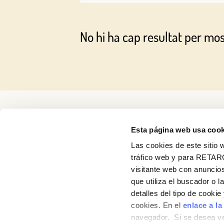
No hi ha cap resultat per mo
Esta página web usa cook
Las cookies de este sitio w
tráfico web y para RETAR
visitante web con anuncios
Receptes
que utiliza el buscador o l
detalles del tipo de cooki
Productes
cookies. En el
enlace a la
navegador. Si se desea ve
Blog