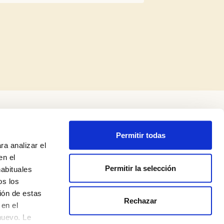
Permitir todas
ra analizar el
en el
Permitir la selección
habituales
os los
ión de estas
Rechazar
Política de privadesa
en el
nuevo. Le
Avís legal