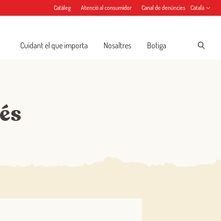
Catàleg
Atenció al consumidor
Canal de denúncies
Català
Cuidant el que importa
Nosaltres
Botiga
més